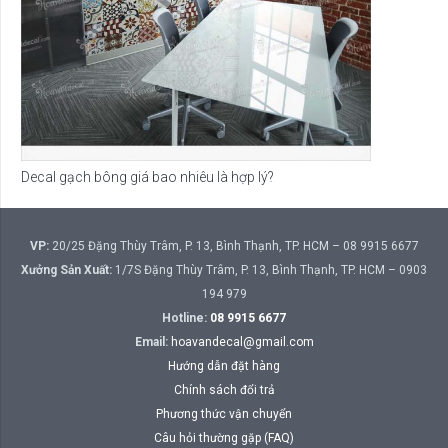
Decal gạch bông giá bao nhiêu là hợp lý?
VP:
20/25 Đặng Thùy Trâm, P. 13, Bình Thạnh, TP. HCM – 08 9915 6677
Xưởng Sản Xuất:
1/7S Đặng Thùy Trâm, P. 13, Bình Thạnh, TP. HCM – 0903
194 979
Hotline:
08 9915 6677
Email:
hoavandecal@gmail.com
Hướng dẫn đặt hàng
Chính sách đổi trả
Phương thức vận chuyển
Câu hỏi thường gặp (FAQ)