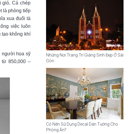
 gió, Cá chép
t là phòng tiếp
ĩa xua đuổi tà
công việc luôn
g tạo không khí
g người họa sỹ
Những Nơi Trang Trí Giáng Sinh Đẹp Ở Sài
Gòn
g từ 850,000 –
Có Nên Sử Dụng Decal Dán Tường Cho
Phòng Ăn?