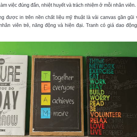
 làm việc đúng đắn, nhiệt huyết và trách nhiệm ở mỗi nhân viên.
ng được in trên nền chất liệu mỹ thuật là vải canvas gần gũi 
nhân viên trẻ, năng động và hiện đại. Tranh có giá dao độn