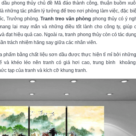
 dầu phong thủy chủ đề Mã đáo thành công, thuận buồm xuôi
 là những tác phẩm lý tưởng để treo nơi phòng làm việc, đặc biệ
ốc, Trưởng phòng.
Tranh treo văn phòng
phong thủy có ý ngh
 mang lại may mắn và những điều tốt lành cho công ty, giúp 
và đạt hiệu quả cao. Ngoài ra, tranh phong thủy còn có tác dụn
 thần trách nhiệm hăng say giữa các nhân viên.
ọa phẩm bằng chất liệu sơn dầu được thực hiện tỉ mỉ bởi nhữn
 tế và khéo léo nên tranh có giá hơi cao, trung bình khoản
ức tạp của tranh và kích cỡ khung tranh.