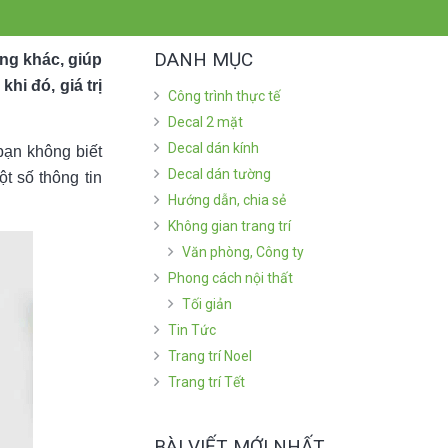
DANH MỤC
òng khác, giúp
hi đó, giá trị
Công trình thực tế
Decal 2 mặt
Decal dán kính
bạn không biết
Decal dán tường
t số thông tin
Hướng dẫn, chia sẻ
Không gian trang trí
Văn phòng, Công ty
Phong cách nội thất
Tối giản
Tin Tức
Trang trí Noel
Trang trí Tết
BÀI VIẾT MỚI NHẤT