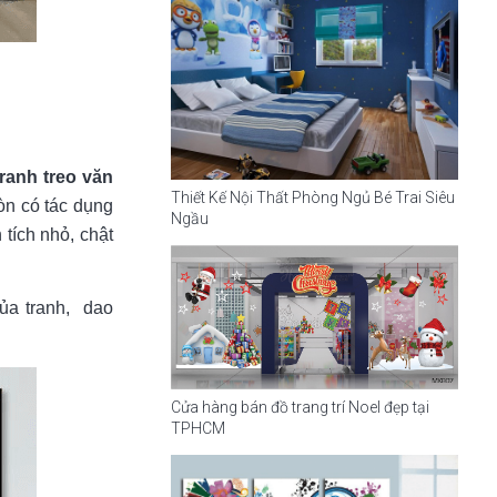
tranh treo văn
Thiết Kế Nội Thất Phòng Ngủ Bé Trai Siêu
òn có tác dụng
Ngầu
tích nhỏ, chật
của tranh, dao
Cửa hàng bán đồ trang trí Noel đẹp tại
TPHCM