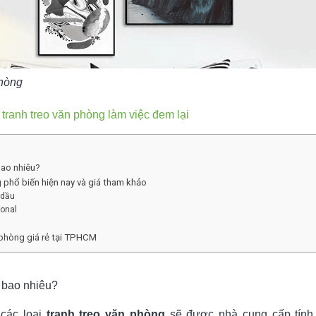
phòng
tranh treo văn phòng làm việc đem lại
bao nhiêu?
g phổ biến hiện nay và giá tham khảo
 dầu
ional
n phòng giá rẻ tại TPHCM
g bao nhiêu?
 các loại
tranh treo văn phòng
sẽ được nhà cung cấp tính 