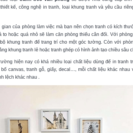
 thiết kế, công nghệ in tranh, loại khung tranh và yêu cầu riê
g gian của phòng làm việc mà bạn nên chọn tranh có kích thướ
uá to hoặc quá nhỏ sẽ làm căn phòng thiếu cân đối. Với phòng
 bộ khung tranh để trang trí cho một góc tường. Còn với phòn
 bằng khung tranh lẻ hoặc tranh ghép có hình ảnh tạo chiều sâu 
ị trường hiện nay có khá nhiều loại chất liệu dùng để in tranh
i bố canvas, tranh gỗ, giấy, decal…, mỗi chất liệu khác nhau
nh lệch khác nhau .