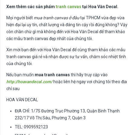
Xem thêm các sản phẩm
tranh canvas
tại Hoa Văn Decal.
Mọi người biết
mua tranh canvas ở đâu
tại TPHCM vừa đẹp vừa
hiện đại lại uy tín, chất lượng và đáng tin cậy rồi đúng không? Vậy
còn chần chừ gì mà không đến với Hoa Văn Decal để tham khảo
các mẫu tranh canvas đẹp nhất của chúng tôi.
Xin mời bạn đến với Hoa Văn Decal để cùng tham khảo các mẫu
tranh canvas giá rẻ và nhận được sự tư vấn, chăm sóc nhiệt tình
của chúng tôi.
Nếu bạn muốn
mua tranh canvas
thì hãy truy cập vào
http://hoavandecal.com/
hoặc liên hệ ngay vơi chúng tôi theo địa
chỉ sau
HOA VĂN DECAL
ĐỊA CHỈ: 1/7S Đường Trục Phường 13, Quận Bình Thạnh
232/17 Võ Thị Sáu, Phường 7, Quận 3
TEL: 0909592123