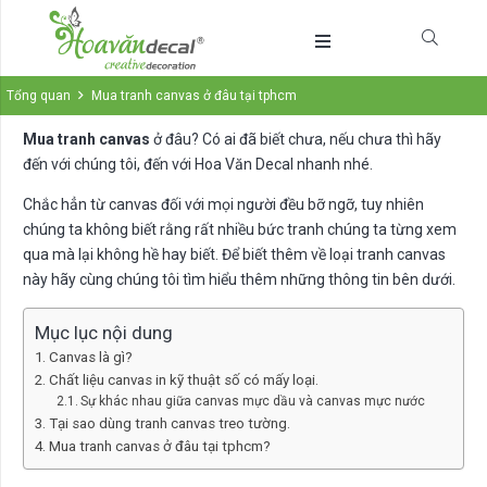
Tổng quan
Mua tranh canvas ở đâu tại tphcm
Mua tranh canvas
ở đâu? Có ai đã biết chưa, nếu chưa thì hãy
đến với chúng tôi, đến với Hoa Văn Decal nhanh nhé.
Chắc hẳn từ canvas đối với mọi người đều bỡ ngỡ, tuy nhiên
chúng ta không biết rằng rất nhiều bức tranh chúng ta từng xem
qua mà lại không hề hay biết. Để biết thêm về loại tranh canvas
này hãy cùng chúng tôi tìm hiểu thêm những thông tin bên dưới.
Mục lục nội dung
Canvas là gì?
Chất liệu canvas in kỹ thuật số có mấy loại.
Sự khác nhau giữa canvas mực dầu và canvas mực nước
Tại sao dùng tranh canvas treo tường.
Mua tranh canvas ở đâu tại tphcm?