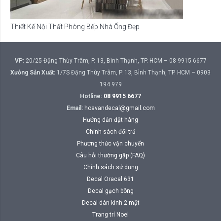
Thiết Kế Nội Thất Phòng Bếp Nhà Ống Đẹp
VP:
20/25 Đặng Thùy Trâm, P. 13, Bình Thạnh, TP. HCM – 08 9915 6677
Xưởng Sản Xuất:
1/7S Đặng Thùy Trâm, P. 13, Bình Thạnh, TP. HCM – 0903
194 979
Hotline:
08 9915 6677
Email:
hoavandecal@gmail.com
Hướng dẫn đặt hàng
Chính sách đổi trả
Phương thức vận chuyển
Câu hỏi thường gặp (FAQ)
Chính sách sử dụng
Decal Oracal 631
Decal gạch bông
Decal dán kính 2 mặt
Trang trí Noel