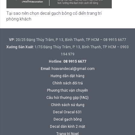
Tại sao nên chọn decal gạch bông cổ điển trang trí
phòng khách
VP:
20/25 Đặng Thùy Trâm, P. 13, Bình Thạnh, TP. HCM – 08 9915 6677
Xưởng Sản Xuất:
1/7S Đặng Thùy Trâm, P. 13, Bình Thạnh, TP. HCM – 0903
194 979
Hotline:
08 9915 6677
Email:
hoavandecal@gmail.com
Hướng dẫn đặt hàng
Chính sách đổi trả
Phương thức vận chuyển
Câu hỏi thường gặp (FAQ)
Chính sách sử dụng
Decal Oracal 631
Decal gạch bông
Decal dán kính 2 mặt
Trang trí Noel