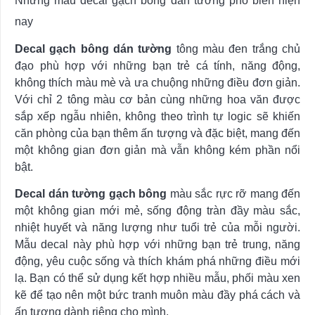
Những mẫu decal gạch bông dán tường phổ biến hiện
nay
Decal gạch bông dán tường
tông màu đen trắng chủ
đạo phù hợp với những bạn trẻ cá tính, năng động,
không thích màu mè và ưa chuộng những điều đơn giản.
Với chỉ 2 tông màu cơ bản cùng những hoa văn được
sắp xếp ngẫu nhiên, không theo trình tự logic sẽ khiến
căn phòng của bạn thêm ấn tượng và đặc biệt, mang đến
một không gian đơn giản mà vẫn không kém phần nổi
bật.
Decal dán tường gạch bông
màu sắc rực rỡ mang đến
một không gian mới mẻ, sống động tràn đầy màu sắc,
nhiệt huyết và năng lượng như tuổi trẻ của mỗi người.
Mẫu decal này phù hợp với những bạn trẻ trung, năng
động, yêu cuộc sống và thích khám phá những điều mới
lạ. Bạn có thể sử dụng kết hợp nhiều mẫu, phối màu xen
kẽ để tạo nên một bức tranh muôn màu đầy phá cách và
ấn tượng dành riêng cho mình.