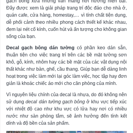
gạch bông xưa nhưng vẫn mang hơi hướng hiện đại.
Đây được xem là giải pháp trang trí độc đáo cho nhà ở,
quán cafe, cửa hàng, homestay,… vì tính chất tiện dụng,
dễ phối cảnh theo nhiều phong cách thiết kế khác nhau,
đem lại nét cổ kính, cuốn hút và ấn tượng cho không gian
sống của bạn.
Decal gạch bông dán tường
có phần keo dán sẵn,
thuận tiện cho việc trang trí trên các bề mặt tường sơn
khô, gỗ, kính, nhôm hay các bề mặt của các vật dụng nội
thất khác như bàn, ghế, cầu thang. Giúp bạn dễ dàng linh
hoạt trong việc làm mới lại góc làm việc, học tập hay đơn
giản là khoác chiếc áo mới cho căn phòng của mình.
Vì nguyên liệu chính của decal là nhựa, do đó không nên
sử dụng
decal dán tường gạch bông
ở khu vực tiếp xúc
với nhiệt độ cao như khu vực có lửa hay nơi có nhiều
nước như sàn phòng tắm, sẽ ảnh hưởng đến tính kết
dính và độ bền của sản phẩm.