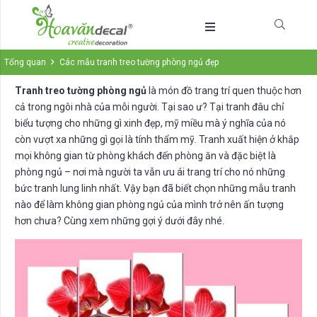
Tổng quan
Các mẫu tranh treo tường phòng ngủ đẹp
Tranh treo tường phòng ngủ
là món đồ trang trí quen thuộc hơn
cả trong ngôi nhà của mỗi người. Tại sao ư? Tại tranh đâu chỉ
biểu tượng cho những gì xinh đẹp, mỹ miều mà ý nghĩa của nó
còn vượt xa những gì gọi là tính thẩm mỹ. Tranh xuất hiện ở khắp
mọi không gian từ phòng khách đến phòng ăn và đặc biệt là
phòng ngủ – nơi mà người ta vẫn ưu ái trang trí cho nó những
bức tranh lung linh nhất. Vậy bạn đã biết chọn những mẫu tranh
nào để làm không gian phòng ngủ của mình trở nên ấn tượng
hơn chưa? Cùng xem những gợi ý dưới đây nhé.