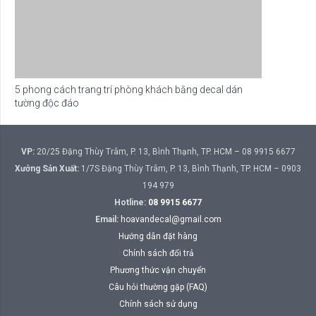
5 phong cách trang trí phòng khách bằng decal dán
tường độc đáo
VP:
20/25 Đặng Thùy Trâm, P. 13, Bình Thạnh, TP. HCM – 08 9915 6677
Xưởng Sản Xuất:
1/7S Đặng Thùy Trâm, P. 13, Bình Thạnh, TP. HCM – 0903
194 979
Hotline:
08 9915 6677
Email:
hoavandecal@gmail.com
Hướng dẫn đặt hàng
Chính sách đổi trả
Phương thức vận chuyển
Câu hỏi thường gặp (FAQ)
Chính sách sử dụng