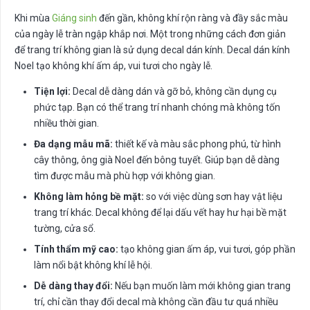
Khi mùa
Giáng sinh
đến gần, không khí rộn ràng và đầy sắc màu
của ngày lễ tràn ngập khắp nơi. Một trong những cách đơn giản
để trang trí không gian là sử dụng decal dán kính. Decal dán kính
Noel tạo không khí ấm áp, vui tươi cho ngày lễ.
Tiện lợi:
Decal dễ dàng dán và gỡ bỏ, không cần dụng cụ
phức tạp. Bạn có thể trang trí nhanh chóng mà không tốn
nhiều thời gian.
Đa dạng mẫu mã:
thiết kế và màu sắc phong phú, từ hình
cây thông, ông già Noel đến bông tuyết. Giúp bạn dễ dàng
tìm được mẫu mà phù hợp với không gian.
Không làm hỏng bề mặt:
so với việc dùng sơn hay vật liệu
trang trí khác. Decal không để lại dấu vết hay hư hại bề mặt
tường, cửa sổ.
Tính thẩm mỹ cao:
tạo không gian ấm áp, vui tươi, góp phần
làm nổi bật không khí lễ hội.
Dễ dàng thay đổi:
Nếu bạn muốn làm mới không gian trang
trí, chỉ cần thay đổi decal mà không cần đầu tư quá nhiều