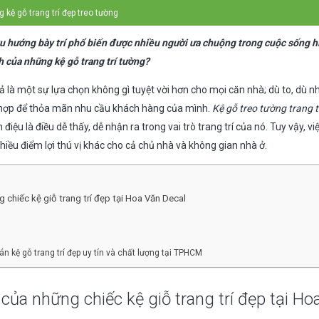
g kệ gỗ trang trí đẹp treo tường
 xu hướng bày trí phổ biến được nhiều người ưa chuộng trong cuộc sống h
ch của những kệ gỗ trang trí tường?
 là một sự lựa chọn không gì tuyệt vời hơn cho mọi căn nhà; dù to, dù n
ù hợp để thỏa mãn nhu cầu khách hàng của mình.
Kệ gỗ treo tường trang t
ệu là điều dễ thấy, dễ nhận ra trong vai trò trang trí của nó. Tuy vậy, v
hiều điểm lợi thú vị khác cho cả chủ nhà và không gian nhà ở.
chiếc kệ giỗ trang trí đẹp tại Hoa Văn Decal
n kệ gỗ trang trí đẹp uy tín và chất lượng tại TPHCM
ủa những chiếc kệ giỗ trang trí đẹp tại Ho