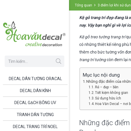
Tổng quan
3 điểm lợi khi sử dụn
Kệ gỗ trang trí đẹp đang là
nay. Vậy bạn nghĩ gì về lợi í
Kệ gỗ treo tường trang trí
quả
có những thiêt kế riêng ph
thêm cho bức tường vốn đơn đi
trang trí tường
còn đem lại n
Mục lục nội dung
DECAL DÁN TƯỜNG ORACAL
Những đặc điểm của những 
Rẻ – đẹp – bền
DECAL DÁN KÍNH
Tiết kiệm không gian
Sử dụng hữu ích
DECAL GẠCH BÔNG UV
Hoa Văn Decal – nơi bá
TRANH DÁN TƯỜNG
Những đặc điểm c
DECAL TRANG TRÍ NOEL