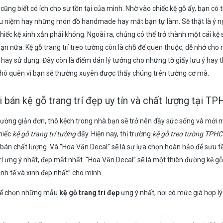
ũng biết có ích cho sự tồn tại của mình. Nhờ vào chiếc kệ gỗ ấy, bạn có 
u niệm hay những món đồ handmade hay mắt bạn tự làm. Sẽ thật là ý n
iếc kệ xinh xắn phải không. Ngoài ra, chúng có thể trở thành một cái kệ
bạn nữa. Kệ gỗ trang trí treo tường còn là chỗ để quen thuộc, dễ nhớ ch
ay sử dụng. Đây còn là điểm dán lý tưởng cho những tờ giấy lưu ý hay th
 khó quên vì bạn sẽ thường xuyên được thấy chúng trên tường cơ mà.
 bán kệ gỗ trang trí đẹp uy tín và chất lượng tại 
ờng giản đơn, thô kệch trong nhà bạn sẽ trở nên đầy sức sống và mới 
hiếc
kệ gỗ trang trí tường
đấy. Hiện nay, thị trường
kệ gỗ treo tường TPH
bán chất lượng. Và “Hoa Văn Decal” sẽ là sự lựa chọn hoàn hảo để sưu 
rí ưng ý nhất, đẹp mắt nhất. “Hoa Văn Decal” sẽ là một thiên đường kệ g
nh tế và xinh đẹp nhất” cho mình.
 để chọn những mẫu
kệ gỗ trang trí đẹp
ưng ý nhất, nơi có mức giá hợp l