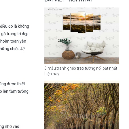
 điều đó là không
 gỗ trang trí đẹp
n hoàn toàn yên
những chiếc
kệ
3 mẫu tranh ghép treo tường nổi bật nhất
hiện nay
úng được thiết
eo lên tầm tường
ống nhờ vào