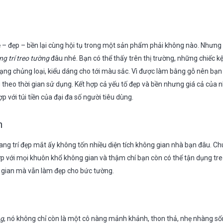
 rẻ – đẹp – bền lại cùng hội tụ trong một sản phẩm phải không nào. Nhưng
ng trí treo tường
đâu nhé. Bạn có thể thấy trên thị trường, những chiếc kệ
 dạng chủng loại, kiểu dáng cho tới màu sắc. Vì được làm bằng gỗ nên bạ
 theo thời gian sử dụng. Kết hợp cả yếu tố đẹp và bền nhưng giá cả của 
 với túi tiền của đại đa số người tiêu dùng.
n
ang trí đẹp mắt ấy không tốn nhiều diện tích không gian nhà bạn đâu. Ch
p với mọi khuôn khổ không gian và thậm chí bạn còn có thể tận dụng tr
 gian mà vẫn làm đẹp cho bức tường.
ng
, nó không chỉ còn là một cô nàng mảnh khảnh, thon thả, nhẹ nhàng s