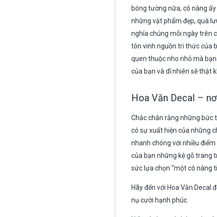
bóng tường nữa, cô nàng ấy c
những vật phẩm đẹp, quà lư
nghía chúng mỗi ngày trên ch
tôn vinh nguồn tri thức của 
quen thuộc nho nhỏ mà bạn h
của bạn và dĩ nhiên sẽ thật
Hoa Văn Decal – nơi
Chắc chắn rằng những bức tư
có sự xuất hiện của những c
nhanh chóng với nhiều điểm 
của bạn những kệ gỗ trang t
sức lựa chọn “một cô nàng ti
Hãy đến với Hoa Văn Decal
nụ cười hạnh phúc.