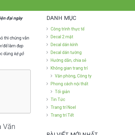
DANH MỤC
iện đại ngày
Công trình thực tế
Decal 2 mặt
hỏ thì chúng vẫn
Decal dán kính
rí
để làm đẹp
Decal dán tường
iệc dùng
kệ gỗ
Hướng dẫn, chia sẻ
Không gian trang trí
Văn phòng, Công ty
Phong cách nội thất
Tối giản
Tin Tức
Trang trí Noel
Trang trí Tết
a Văn
BÀI VIẾT MỚI NHẤT