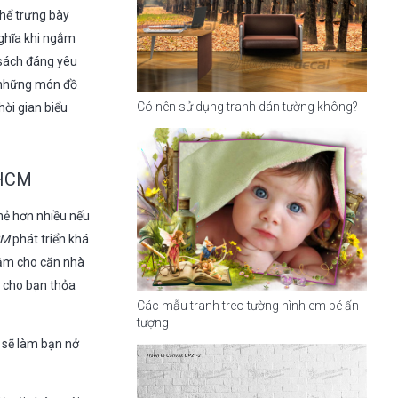
thể trưng bày
ghĩa khi ngắm
 sách đáng yêu
o những món đồ
Có nên sử dụng tranh dán tường không?
ời gian biểu
TPHCM
mẻ hơn nhiều nếu
CM
phát triển khá
tầm cho căn nhà
ỗ cho bạn thỏa
Các mẫu tranh treo tường hình em bé ấn
tượng
ý sẽ làm bạn nở