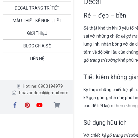
Decal
DECAL TRANG TRÍ TẾT
Rẻ – đẹp – bền
MẪU THIẾT KẾ NOEL, TẾT
Sẽ thật khó tin khi 3 yếu tố
GIỚI THIỆU
sai với những chiếc
kệ gỗ tra
lung linh, nhẵn bóng với đa
BLOG CHIA SẺ
tâm về độ bền lâu của chúng
LIÊN HỆ
gỗ trang trí tường
khá phù hợp
Tiết kiệm không gia
Hotline: 0903194979
Kỳ thực những chiếc kệ gỗ tr
hoavandecal@gmail.com
kế gọn gàng, nhỏ nhẹ phù hợ
cao để tiết kiệm thêm không
Sử dụng hữu ích
Với chiếc
kệ gỗ trang trí tườ