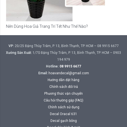
Nên Dùng Hoa Giả Trang Trí Tết Như Thế Nào?
VP:
20/25 Đặng Thùy Trâm, P. 13, Bình Thạnh, TP. HCM – 08 9915 6677
Xưởng Sản Xuất:
1/7S Đặng Thùy Trâm, P. 13, Bình Thạnh, TP. HCM – 0903
194 979
Hotline:
08 9915 6677
Email:
hoavandecal@gmail.com
Hướng dẫn đặt hàng
Chính sách đổi trả
Phương thức vận chuyển
Câu hỏi thường gặp (FAQ)
Chính sách sử dụng
Decal Oracal 631
Decal gạch bông