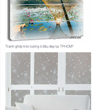
Tranh ghép treo tường ở đâu đẹp tại TPHCM?