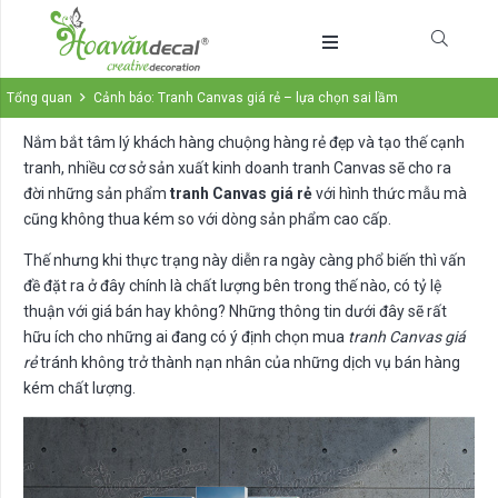
Tổng quan
Cảnh báo: Tranh Canvas giá rẻ – lựa chọn sai lầm
Nắm bắt tâm lý khách hàng chuộng hàng rẻ đẹp và tạo thế cạnh
tranh, nhiều cơ sở sản xuất kinh doanh tranh Canvas sẽ cho ra
đời những sản phẩm
tranh Canvas giá rẻ
với hình thức mẫu mà
cũng không thua kém so với dòng sản phẩm cao cấp.
Thế nhưng khi thực trạng này diễn ra ngày càng phổ biến thì vấn
đề đặt ra ở đây chính là chất lượng bên trong thế nào, có tỷ lệ
thuận với giá bán hay không? Những thông tin dưới đây sẽ rất
hữu ích cho những ai đang có ý định chọn mua
tranh Canvas giá
rẻ
tránh không trở thành nạn nhân của những dịch vụ bán hàng
kém chất lượng.