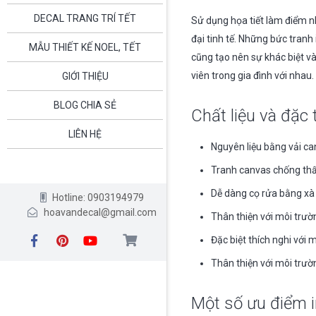
DECAL TRANG TRÍ TẾT
Sử dụng họa tiết làm điểm n
đại tinh tế. Những bức tran
MẪU THIẾT KẾ NOEL, TẾT
cũng tạo nên sự khác biệt v
viên trong gia đình với nhau.
GIỚI THIỆU
BLOG CHIA SẺ
Chất liệu và đặc t
LIÊN HỆ
Nguyên liệu bằng vải ca
Tranh canvas chống thấm
Dễ dàng cọ rửa bằng xà
Hotline: 0903194979
hoavandecal@gmail.com
Thân thiện với môi trườ
Đặc biệt thích nghi với
Thân thiện với môi trườ
Một số ưu điểm i