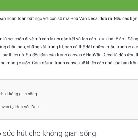
bạn hoàn toàn bất ngờ với con số mà Hoa Văn Decal đưa ra. Nếu các bạn
n là nơi chốn đi về mà còn là nơi gắn kết và tạo cảm xúc cho tổ ấm. Để 
ững chậu hoa, những vật trang trí, bạn có thể đặt những mẫu tranh in ca
hật sự thích nó. Sự độc đáo của tranh canvas ở HoaVăn Decal là đáp ứng 
àng mong muốn. Các mẫu in tranh canvas sẽ khiến căn nhà của bạn trôn
 cho không gian sống.
anvas tại Hoa Văn Decal.
 sức hút cho không gian sống.