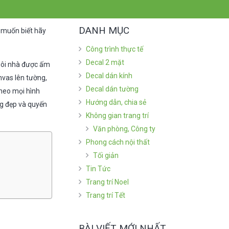
DANH MỤC
 muốn biết hãy
Công trình thực tế
Decal 2 mặt
ngôi nhà được ấm
Decal dán kính
nvas lên tường,
Decal dán tường
theo mọi hình
Hướng dẫn, chia sẻ
g đẹp và quyến
Không gian trang trí
Văn phòng, Công ty
Phong cách nội thất
Tối giản
Tin Tức
Trang trí Noel
Trang trí Tết
BÀI VIẾT MỚI NHẤT