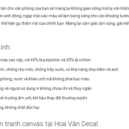
hấn cho căn phòng của bạn sẽ mang lại không gian sống mới lạ với những
h in sinh động, ngập tràn sắc màu sẽ làm bừng sáng cho các khoảng tườn
à thể hiện gu thẩm mỹ của chính bạn. Mang lại cảm giác ấm cúng, gắn k
ính:
nvas cao cấp, với 65% là polyester và 35% là cotton.
, chống rêu mốc, chống trầy xước, có khả năng chịu kiềm và axit.
 phòng, nước và khăn ướt mà không phai bạc màu.
ng và người sử dụng vì không chứa chì và thủy ngân.
 môi trường ẩm ướt, khí hậu thay đổi thường xuyên.
ng, không chất độc hại.
n tranh canvas tại Hoa Văn Decal.