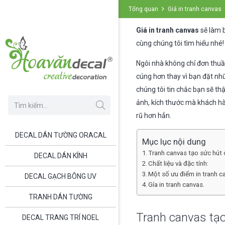
Tổng quan
Giá in tranh canvas
Giá in tranh canvas
sẽ làm 
cùng chúng tôi tìm hiểu nhé!
Ngôi nhà không chỉ đơn thuầ
cúng hơn thay vì bạn đặt nh
chúng tôi tin chắc bạn sẽ t
ảnh, kích thước mà khách h
rũ hơn hẳn.
DECAL DÁN TƯỜNG ORACAL
Mục lục nội dung
Tranh canvas tạo sức hút
DECAL DÁN KÍNH
Chất liệu và đặc tính:
Một số ưu điểm in tranh c
DECAL GẠCH BÔNG UV
Gía in tranh canvas.
TRANH DÁN TƯỜNG
Tranh canvas tạo
DECAL TRANG TRÍ NOEL