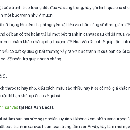
bức tranh treo tường độc đáo và sang trọng, hãy gửi hình qua cho chúng
bạn một bức tranh như ý muốn.
ất số lượng lớn nên chi phí nguyên vật liệu và nhân công sẽ được giảm đế
 khó để bạn có thể hoàn trả lại một bức tranh in canvas sau khi đã mua về
 phương châm khách hàng như thượng đế, Hoa Văn Decal sẽ giúp tận tình 
Nếu có bất kỳ điều gì bất thường xảy ra với bức tranh in của bạn do lỗi 
 nại để nhận trợ giúp nhanh chóng.
as.
ch thước to hay nhỏ, kiểu cách, màu sắc nhiều hay ít sẽ có mỗi giá khác
 rồi thì bạn không cần lo về giá cả.
anh canvas
tại Hoa Văn Decal.
 sẽ làm bạn hết sức ngạc nhiên, uy tín và không kém phần sang trọng. V
một bức tranh in canvas hoàn toàn trong tầm với. Vì vậy, hãy làm mới ng