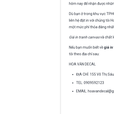
hôm nay để nhận được những
Dù bạn ở trong khu vực TPHC
liên hệ đặt in với chúng tôi 
một mức phí thỏa đáng nhất
Giá in tranh canvas
và chất 
Nếu bạn muốn biết về
giá in
tôi theo địa chỉ sau:
HOA VĂN DECAL
ĐỊA CHỈ: 155 Võ Thị Sáu
TEL: 0909592123
EMAIL:
hoavandecal@g