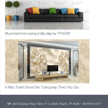
Mua tranh treo tường ở đâu đẹp tại TPHCM?
6 Mẫu Tranh Decal Dán Tường Đẹp Theo Yêu Cầu
VP:
20/25 Đặng Thùy Trâm, P. 13, Bình Thạnh, TP. HCM – 08 9915 6677