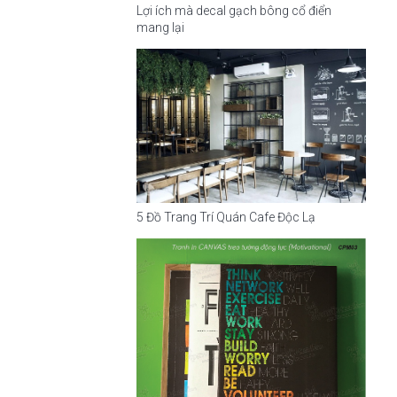
Lợi ích mà decal gạch bông cổ điển
mang lại
5 Đồ Trang Trí Quán Cafe Độc Lạ