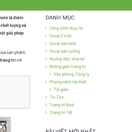
DANH MỤC
 luôn là điểm
chất lượng và
Công trình thực tế
một giải pháp
Decal 2 mặt
Decal dán kính
Decal dán tường
g của sản phẩm
Hướng dẫn, chia sẻ
trang trí
với
Không gian trang trí
Văn phòng, Công ty
Phong cách nội thất
Tối giản
Tin Tức
Trang trí Noel
Trang trí Tết
BÀI VIẾT MỚI NHẤT