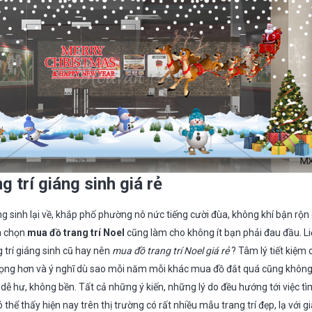
 trí giáng sinh giá rẻ
g sinh lại về, khắp phố phường nô nức tiếng cười đùa, không khí bận rộn
ựa chọn
mua đồ trang trí Noel
cũng làm cho không ít bạn phải đau đầu. L
 trí giáng sinh cũ hay nên
mua đồ trang trí Noel giá rẻ
? Tâm lý tiết kiệm 
rọng hơn và ý nghĩ dù sao mỗi năm mỗi khác mua đồ đắt quá cũng không
 dễ hư, không bền. Tất cả những ý kiến, những lý do đều hướng tới việc tì
ó thể thấy hiện nay trên thị trường có rất nhiều mẫu trang trí đẹp, lạ với g