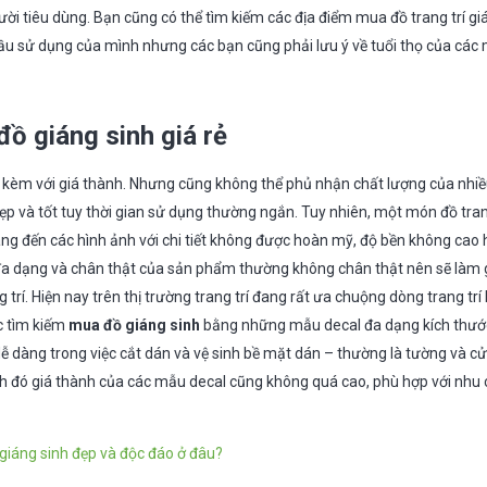
ời tiêu dùng. Bạn cũng có thể tìm kiếm các địa điểm mua đồ trang trí gi
ầu sử dụng của mình nhưng các bạn cũng phải lưu ý về tuổi thọ của các 
ồ giáng sinh giá rẻ
i kèm với giá thành. Nhưng cũng không thể phủ nhận chất lượng của nhiều
ẹp và tốt tuy thời gian sử dụng thường ngắn. Tuy nhiên, một món đồ trang
 đến các hình ảnh với chi tiết không được hoàn mỹ, độ bền không cao h
 đa dạng và chân thật của sản phẩm thường không chân thật nên sẽ làm 
 trí. Hiện nay trên thị trường trang trí đang rất ưa chuộng dòng trang tr
c tìm kiếm
mua đồ giáng sinh
bằng những mẫu decal đa dạng kích thư
dễ dàng trong việc cắt dán và vệ sinh bề mặt dán – thường là tường và cử
nh đó giá thành của các mẫu decal cũng không quá cao, phù hợp với nhu
 giáng sinh đẹp và độc đáo ở đâu?