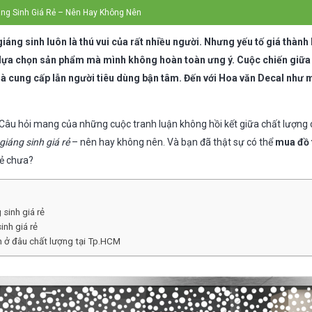
áng Sinh Giá Rẻ – Nên Hay Không Nên
iáng sinh luôn là thú vui của rất nhiều người. Nhưng yếu tố giá thành
 lựa chọn sản phẩm mà mình không hoàn toàn ưng ý. Cuộc chiến giữa 
hà cung cấp lẫn người tiêu dùng bận tâm. Đến với Hoa văn Decal như 
? Câu hỏi mang của những cuộc tranh luận không hồi kết giữa chất lượn
giáng sinh giá rẻ
– nên hay không nên. Và bạn đã thật sự có thể
mua đồ 
rẻ chưa?
 sinh giá rẻ
nh giá rẻ
nh ở đâu chất lượng tại Tp.HCM