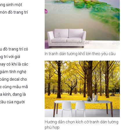
áng sinh một
món đồ trang trí
 đồ trang trí có
In tranh dán tường khổ lớn theo yêu cầu
 trí với giá
ay có khi là các
giảm tính nghệ
í bằng decal cho
ớc cùng mẫu mã
a kính, đang là
 cầu của người
Hướng dẫn chọn kích cỡ tranh dán tường
phù hợp