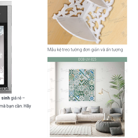
Mẫu kệ treo tường đơn giản và ấn tượng
 sinh
giá rẻ –
 mà bạn cần. Hãy