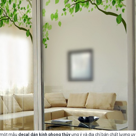
h một mẫu
decal dán kính phong thủy
ưng ý và địa chỉ bán chất lượng uy