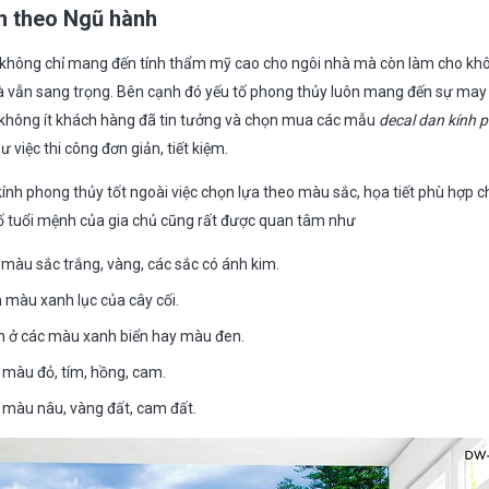
h theo Ngũ hành
không chỉ mang đến tính thẩm mỹ cao cho ngôi nhà mà còn làm cho khô
 vẫn sang trọng. Bên cạnh đó yếu tố phong thủy luôn mang đến sự may 
à không ít khách hàng đã tin tưởng và chọn mua các mẫu
decal dan kính 
việc thi công đơn giản, tiết kiệm.
ính phong thủy tốt ngoài việc chọn lựa theo màu sắc, họa tiết phù hợp 
tố tuổi mệnh của gia chủ cũng rất được quan tâm như
màu sắc trắng, vàng, các sắc có ánh kim.
màu xanh lục của cây cối.
n ở các màu xanh biển hay màu đen.
 màu đỏ, tím, hồng, cam.
 màu nâu, vàng đất, cam đất.