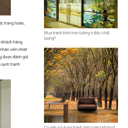
ệc trang hoàn,
Mua tranh kính treo tường ở đâu chất
lượng?
a khách hàng.
 nhân viên nhiệt
ng được đánh giá
h cạnh tranh
Có nên sử dụng tranh dán tường không?