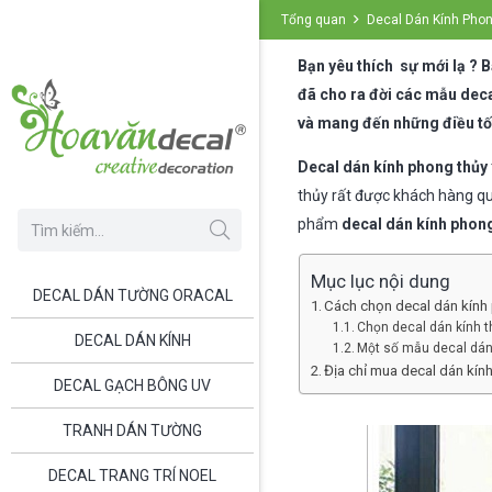
Tổng quan
Decal Dán Kính Phon
Bạ
n
yêu thích sự mới lạ ? 
đã cho ra đời các mẫu deca
và mang đến những điều tốt
Decal dán kính phong thủy
thủy rất được khách hàng qu
phẩm
decal dán kính phon
Mục lục nội dung
DECAL DÁN TƯỜNG ORACAL
Cách chọn decal dán kính 
Chọn decal dán kính 
DECAL DÁN KÍNH
Một số mẫu decal dán
Địa chỉ mua decal dán kí
DECAL GẠCH BÔNG UV
TRANH DÁN TƯỜNG
DECAL TRANG TRÍ NOEL