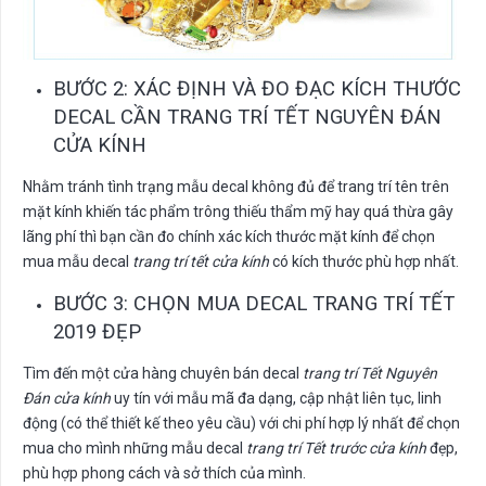
BƯỚC 2: XÁC ĐỊNH VÀ ĐO ĐẠC KÍCH THƯỚC
DECAL CẦN TRANG TRÍ TẾT NGUYÊN ĐÁN
CỬA KÍNH
Nhằm tránh tình trạng mẫu decal không đủ để trang trí tên trên
mặt kính khiến tác phẩm trông thiếu thẩm mỹ hay quá thừa gây
lãng phí thì bạn cần đo chính xác kích thước mặt kính để chọn
mua mẫu decal
trang trí tết cửa kính
có kích thước phù hợp nhất.
BƯỚC 3: CHỌN MUA DECAL TRANG TRÍ TẾT
2019 ĐẸP
Tìm đến một cửa hàng chuyên bán decal
trang trí Tết Nguyên
Đán cửa kính
uy tín với mẫu mã đa dạng, cập nhật liên tục, linh
động (có thể thiết kế theo yêu cầu) với chi phí hợp lý nhất để chọn
mua cho mình những mẫu decal
trang trí Tết trước cửa kính
đẹp,
phù hợp phong cách và sở thích của mình.