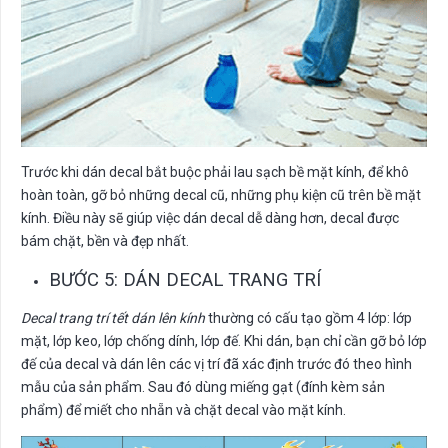
Trước khi dán decal bắt buộc phải lau sạch bề mặt kính, để khô
hoàn toàn, gỡ bỏ những decal cũ, những phụ kiện cũ trên bề mặt
kính. Điều này sẽ giúp việc dán decal dễ dàng hơn, decal được
bám chặt, bền và đẹp nhất.
BƯỚC 5: DÁN DECAL TRANG TRÍ
Decal trang trí tết dán lên kính
thường có cấu tạo gồm 4 lớp: lớp
mặt, lớp keo, lớp chống dính, lớp đế. Khi dán, bạn chỉ cần gỡ bỏ lớp
đế của decal và dán lên các vị trí đã xác định trước đó theo hình
mẫu của sản phẩm. Sau đó dùng miếng gạt (đính kèm sản
phẩm) để miết cho nhẵn và chặt decal vào mặt kính.