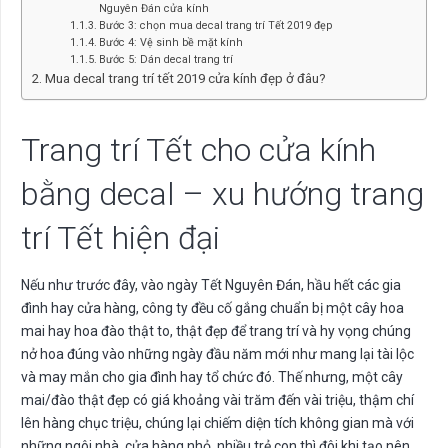
Nguyên Đán cửa kính
Bước 3: chọn mua decal trang trí Tết 2019 đẹp
Bước 4: Vệ sinh bề mặt kính
Bước 5: Dán decal trang trí
Mua decal trang trí tết 2019 cửa kính đẹp ở đâu?
Trang trí Tết cho cửa kính
bằng decal – xu hướng trang
trí Tết hiện đại
Nếu như trước đây, vào ngày Tết Nguyên Đán, hầu hết các gia
đình hay cửa hàng, công ty đều cố gắng chuẩn bị một cây hoa
mai hay hoa đào thật to, thật đẹp để trang trí và hy vọng chúng
nở hoa đúng vào những ngày đầu năm mới như mang lại tài lộc
và may mắn cho gia đình hay tổ chức đó. Thế nhưng, một cây
mai/đào thật đẹp có giá khoảng vài trăm đến vài triệu, thậm chí
lên hàng chục triệu, chúng lại chiếm diện tích không gian mà với
những ngôi nhà, cửa hàng nhỏ, nhiều trẻ con thì đôi khi tạo nên