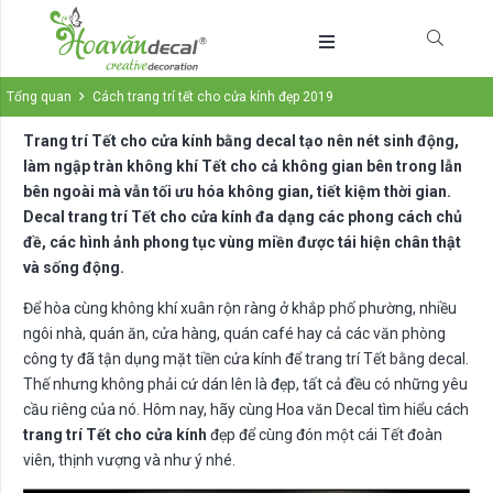
Tổng quan
Cách trang trí tết cho cửa kính đẹp 2019
Trang trí Tết cho cửa kính bằng decal tạo nên nét sinh động,
làm ngập tràn không khí Tết cho cả không gian bên trong lẫn
bên ngoài mà vẫn tối ưu hóa không gian, tiết kiệm thời gian.
Decal trang trí Tết cho cửa kính đa dạng các phong cách chủ
đề, các hình ảnh phong tục vùng miền được tái hiện chân thật
và sống động.
Để hòa cùng không khí xuân rộn ràng ở khắp phố phường, nhiều
ngôi nhà, quán ăn, cửa hàng, quán café hay cả các văn phòng
công ty đã tận dụng mặt tiền cửa kính để trang trí Tết bằng decal.
Thế nhưng không phải cứ dán lên là đẹp, tất cả đều có những yêu
cầu riêng của nó. Hôm nay, hãy cùng Hoa văn Decal tìm hiểu cách
trang trí Tết cho cửa kính
đẹp để cùng đón một cái Tết đoàn
viên, thịnh vượng và như ý nhé.