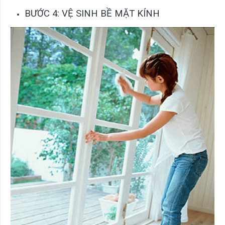
BƯỚC 4: VỆ SINH BỀ MẶT KÍNH