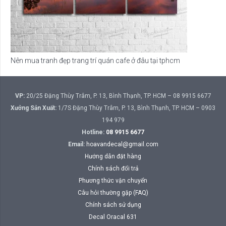
Nên mua tranh đẹp trang trí quán cafe ở đâu tại tphcm
VP:
20/25 Đặng Thùy Trâm, P. 13, Bình Thạnh, TP. HCM – 08 9915 6677
Xưởng Sản Xuất:
1/7S Đặng Thùy Trâm, P. 13, Bình Thạnh, TP. HCM – 0903
194 979
Hotline:
08 9915 6677
Email:
hoavandecal@gmail.com
Hướng dẫn đặt hàng
Chính sách đổi trả
Phương thức vận chuyển
Câu hỏi thường gặp (FAQ)
Chính sách sử dụng
Decal Oracal 631