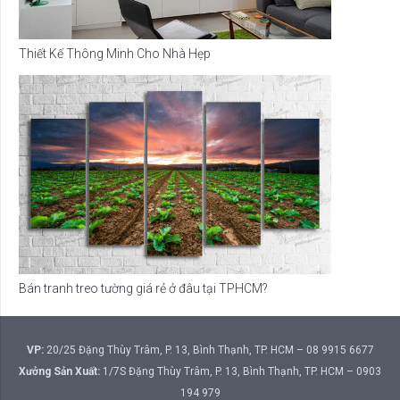
Thiết Kế Thông Minh Cho Nhà Hẹp
Bán tranh treo tường giá rẻ ở đâu tại TPHCM?
VP:
20/25 Đặng Thùy Trâm, P. 13, Bình Thạnh, TP. HCM – 08 9915 6677
Xưởng Sản Xuất:
1/7S Đặng Thùy Trâm, P. 13, Bình Thạnh, TP. HCM – 0903
194 979