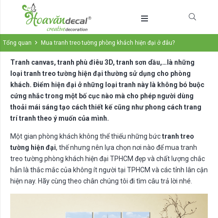
Tổng quan
Mua tranh treo tường phòng khách hiện đại ở đâu?
Tranh canvas, tranh phù điêu 3D, tranh sơn dầu,…là những
loại tranh treo tường hiện đại thường sử dụng cho phòng
khách. Điểm hiện đại ở những loại tranh này là không bó buộc
cứng nhắc trong một bố cục nào mà cho phép người dùng
thoải mái sáng tạo cách thiết kế cũng như phong cách trang
trí tranh theo ý muốn của mình.
Một gian phòng khách không thể thiếu những bức
tranh treo
tường hiện đại
, thế nhưng nên lựa chọn nơi nào để mua tranh
treo tường phòng khách hiện đại TPHCM đẹp và chất lượng chắc
hẳn là thắc mắc của không ít người tại TPHCM và các tỉnh lân cận
hiện nay. Hãy cùng theo chân chúng tôi đi tìm câu trả lời nhé.