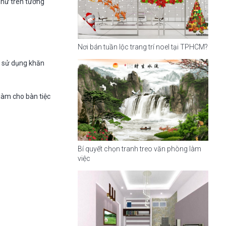
 như trên tường
Nơi bán tuần lộc trang trí noel tại TPHCM?
ãy sử dụng khăn
làm cho bàn tiệc
Bí quyết chọn tranh treo văn phòng làm
việc