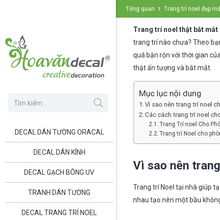
Tổng quan
Trang trí noel đẹp m
Trang trí noel thật bắt mắt
trang trí nào chưa? Theo bạ
quá bận rộn với thời gian c
thật ấn tượng và bắt mắt.
Mục lục nội dung
Vì sao nên trang trí noel 
Các cách trang trí noel c
Trang Trí noel Cho P
DECAL DÁN TƯỜNG ORACAL
Trang trí Noel cho phò
DECAL DÁN KÍNH
Vì sao nên trang
DECAL GẠCH BÔNG UV
Trang trí Noel tại nhà giúp t
TRANH DÁN TƯỜNG
nhau tạo nên một bầu không 
DECAL TRANG TRÍ NOEL