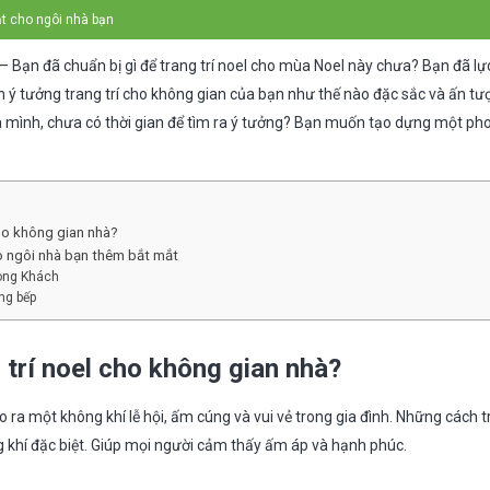
ắt cho ngôi nhà bạn
– Bạn đã chuẩn bị gì để trang trí noel cho mùa Noel này chưa? Bạn đã l
n ý tưởng trang trí cho không gian của bạn như thế nào đặc sắc và ấn tư
ủa mình, chưa có thời gian để tìm ra ý tưởng? Bạn muốn tạo dựng một ph
cho không gian nhà?
ho ngôi nhà bạn thêm bắt mắt
hòng Khách
ng bếp
 trí noel cho không gian nhà?
ạo ra một không khí lễ hội, ấm cúng và vui vẻ trong gia đình. Những cách t
khí đặc biệt. Giúp mọi người cảm thấy ấm áp và hạnh phúc.