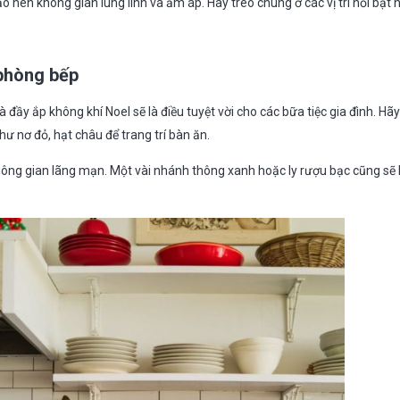
 nên không gian lung linh và ấm áp. Hãy treo chúng ở các vị trí nổi bật
 phòng bếp
đầy ắp không khí Noel sẽ là điều tuyệt vời cho các bữa tiệc gia đình. H
hư nơ đỏ, hạt châu để trang trí bàn ăn.
hông gian lãng mạn. Một vài nhánh thông xanh hoặc ly rượu bạc cũng sẽ 