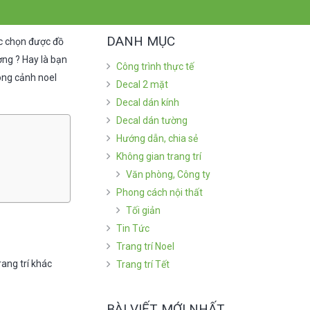
DANH MỤC
ực chọn được đồ
ợng ? Hay là bạn
Công trình thực tế
ong cảnh noel
Decal 2 mặt
Decal dán kính
Decal dán tường
Hướng dẫn, chia sẻ
Không gian trang trí
Văn phòng, Công ty
Phong cách nội thất
Tối giản
Tin Tức
Trang trí Noel
rang trí khác
Trang trí Tết
BÀI VIẾT MỚI NHẤT