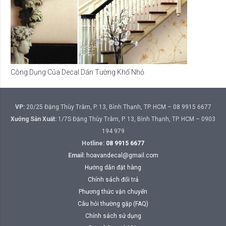
Công Dụng Của Decal Dán Tường Khổ Nhỏ
VP:
20/25 Đặng Thùy Trâm, P. 13, Bình Thạnh, TP. HCM – 08 9915 6677
Xưởng Sản Xuất:
1/7S Đặng Thùy Trâm, P. 13, Bình Thạnh, TP. HCM – 0903
194 979
Hotline:
08 9915 6677
Email:
hoavandecal@gmail.com
Hướng dẫn đặt hàng
Chính sách đổi trả
Phương thức vận chuyển
Câu hỏi thường gặp (FAQ)
Chính sách sử dụng