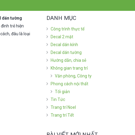
DANH MỤC
l dán tường
đình trẻ hiện
Công trình thực tế
ách, đâu là loại
Decal 2 mặt
Decal dán kính
Decal dán tường
Hướng dẫn, chia sẻ
Không gian trang trí
Văn phòng, Công ty
Phong cách nội thất
Tối giản
Tin Tức
Trang trí Noel
Trang trí Tết
BÀI VIẾT MỚI NHẤT