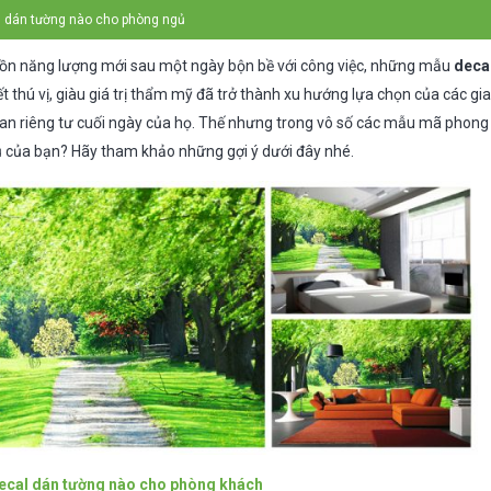
 dán tường nào cho phòng ngủ
guồn năng lượng mới sau một ngày bộn bề với công việc, những mẫu
deca
t thú vị, giàu giá trị thẩm mỹ đã trở thành xu hướng lựa chọn của các gia 
ian riêng tư cuối ngày của họ. Thế nhưng trong vô số các mẫu mã phong c
ủ của bạn? Hãy tham khảo những gợi ý dưới đây nhé.
ecal dán tường nào cho phòng khách