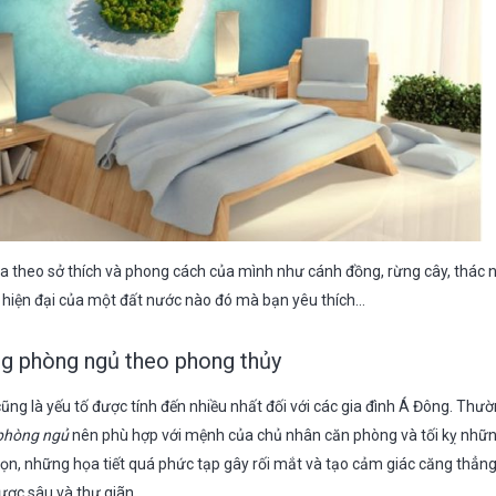
ựa theo sở thích và phong cách của mình như cánh đồng, rừng cây, thác 
 hiện đại của một đất nước nào đó mà bạn yêu thích…
ng phòng ngủ theo phong thủy
ng là yếu tố được tính đến nhiều nhất đối với các gia đình Á Đông. Thườ
 phòng ngủ
nên phù hợp với mệnh của chủ nhân căn phòng và tối kỵ nhữn
ọn, những họa tiết quá phức tạp gây rối mắt và tạo cảm giác căng thẳng 
ược sâu và thư giãn.