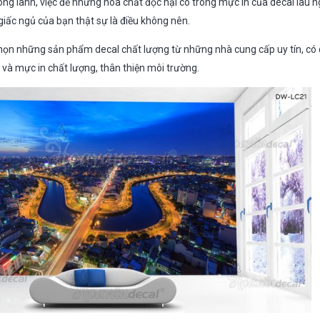
ng lành, việc để những hóa chất độc hại có trong mực in của decal lâu n
 giấc ngủ của bạn thật sự là điều không nên.
họn những sản phẩm decal chất lượng từ những nhà cung cấp uy tín, có qu
l và mực in chất lượng, thân thiện môi trường.