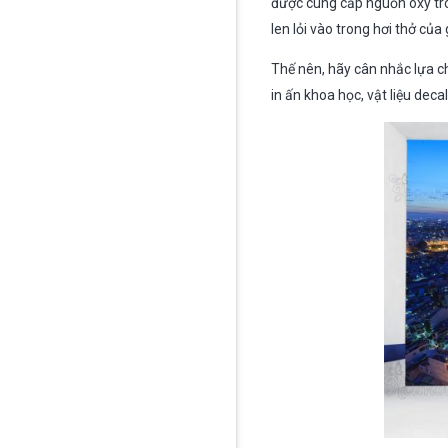
được cung cấp nguồn oxy tro
len lỏi vào trong hơi thở của
Thế nên, hãy cân nhắc lựa c
in ấn khoa học, vật liệu deca