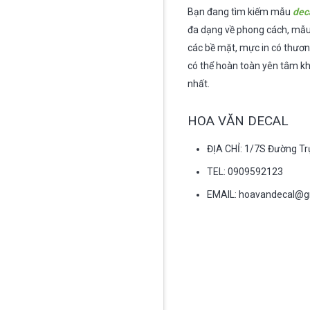
Bạn đang tìm kiếm mẫu
dec
đa dạng về phong cách, mẫu 
các bề mặt, mực in có thươn
có thể hoàn toàn yên tâm k
nhất.
HOA VĂN DECAL
ĐỊA CHỈ: 1/7S Đường T
TEL: 0909592123
EMAIL:
hoavandecal@g