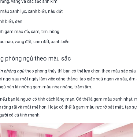
rắng, vàng và các sắc ánh kim
màu xanh lục, xanh biển, nâu đất
h biển, đen
nh gam màu đỏ, cam, tím, hồng
 nâu, vàng đất, cam đất, xanh biển
ng phòng ngủ theo màu sắc
án phòng ngủ
theo phong thủy thì bạn có thể lựa chọn theo màu sắc của
ghỉ ngơi sau một ngày làm việc căng thẳng, tạo giấc ngủ ngon và sâu, ấm
 ngủ nên là những gam màu nhẹ nhàng, trầm ấm.
nếu bạn là người có tính cách lãng mạn. Có thể là gam màu xanh nhạt, 
rộng rãi và mát mẻ hơn. Hoặc có thể là gam màu rực rỡ bắt mắt, tạo sự
gười có cá tính mạnh.