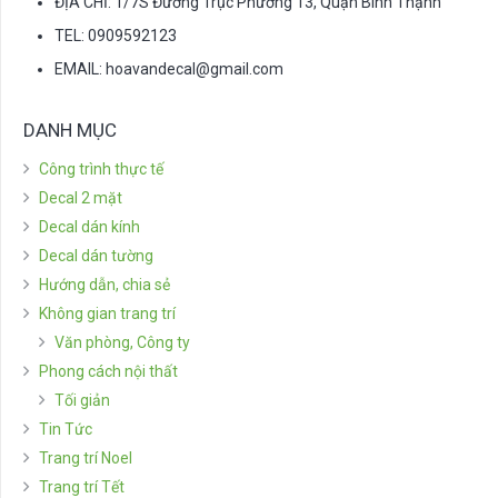
ĐỊA CHỈ: 1/7S Đường Trục Phường 13, Quận Bình Thạnh
TEL: 0909592123
EMAIL:
hoavandecal@gmail.com
DANH MỤC
Công trình thực tế
Decal 2 mặt
Decal dán kính
Decal dán tường
Hướng dẫn, chia sẻ
Không gian trang trí
Văn phòng, Công ty
Phong cách nội thất
Tối giản
Tin Tức
Trang trí Noel
Trang trí Tết