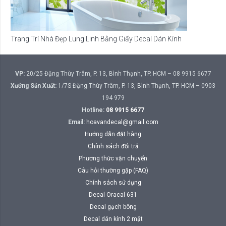
Trang Trí Nhà Đẹp Lung Linh Bằng Giấy Decal Dán Kính
VP:
20/25 Đặng Thùy Trâm, P. 13, Bình Thạnh, TP. HCM – 08 9915 6677
Xưởng Sản Xuất:
1/7S Đặng Thùy Trâm, P. 13, Bình Thạnh, TP. HCM – 0903
194 979
Hotline:
08 9915 6677
Email:
hoavandecal@gmail.com
Hướng dẫn đặt hàng
Chính sách đổi trả
Phương thức vận chuyển
Câu hỏi thường gặp (FAQ)
Chính sách sử dụng
Decal Oracal 631
Decal gạch bông
Decal dán kính 2 mặt