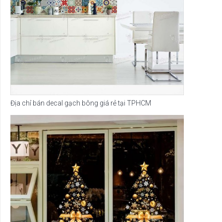
Địa chỉ bán decal gạch bông giá rẻ tại TPHCM