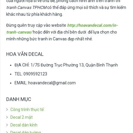
của người họa sĩ về chủ đề, phong cách hình ảnh trên tranh thì
tranh Canvas TPHCM
có thể đáp ứng mọi sở thích và sự tìm kiếm
khác nhau từ phía khách hàng.
Đừng quên truy cập vào website
http://hoavandecal.com/in-
tranh-canvas/
hoặc đến với địa chỉ bên dưới để lựa chọn cho
mình những bức tranh in Canvas đẹp nhất nhé.
HOA VĂN DECAL
ĐỊA CHỈ: 1/7S Đường Trục Phường 13, Quận Bình Thạnh
TEL: 0909592123
EMAIL:
hoavandecal@gmail.com
DANH MỤC
Công trình thực tế
Decal 2 mặt
Decal dán kính
Decal dán tường