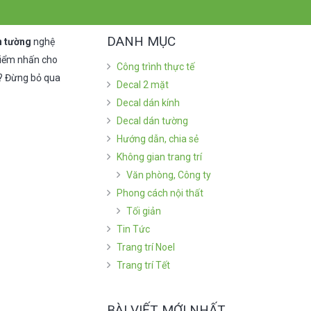
DANH MỤC
n tường
nghệ
 điểm nhấn cho
Công trình thực tế
g? Đừng bỏ qua
Decal 2 mặt
Decal dán kính
Decal dán tường
Hướng dẫn, chia sẻ
Không gian trang trí
Văn phòng, Công ty
Phong cách nội thất
Tối giản
Tin Tức
Trang trí Noel
Trang trí Tết
BÀI VIẾT MỚI NHẤT