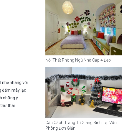
Nội Thất Phòng Ngủ Nhà Cấp 4 Đẹp
 nhẹ nhàng với
ng đám mây lạc
là những ý
thư thái.
Các Cách Trang Trí Giáng Sinh Tại Văn
Phòng Đơn Giản