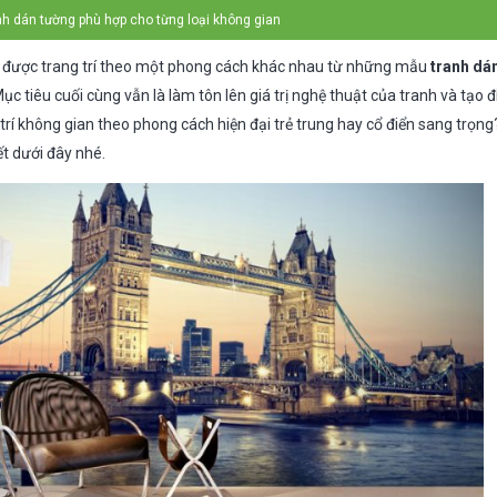
h dán tường phù hợp cho từng loại không gian
ẽ được trang trí theo một phong cách khác nhau từ những mẫu
tranh dá
 tiêu cuối cùng vẫn là làm tôn lên giá trị nghệ thuật của tranh và tạo
rí không gian theo phong cách hiện đại trẻ trung hay cổ điển sang trọn
t dưới đây nhé.