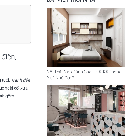
điển,
Nội Thất Nào Dành Cho Thiết Kế Phòng
Ngủ Nhỏ Gọn?
 tuổi.
Tranh dán
úc hoài cổ, xưa
sứ, gốm.