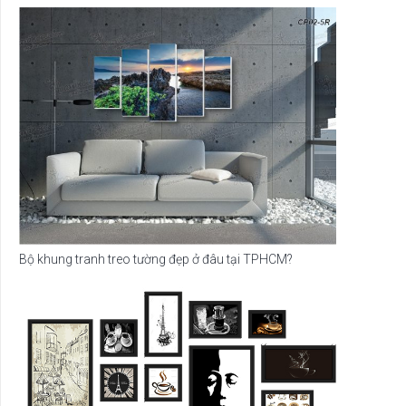
Bộ khung tranh treo tường đẹp ở đâu tại TPHCM?