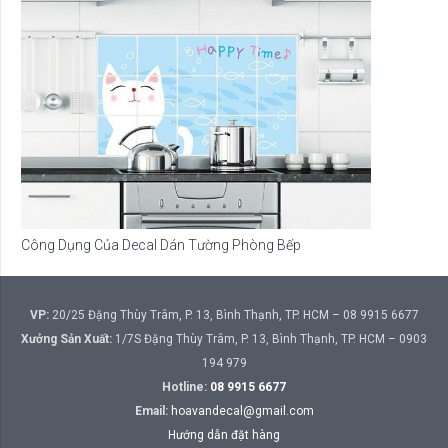
Công Dụng Của Decal Dán Tường Phòng Bếp
VP:
20/25 Đặng Thùy Trâm, P. 13, Bình Thạnh, TP. HCM – 08 9915 6677
Xưởng Sản Xuất:
1/7S Đặng Thùy Trâm, P. 13, Bình Thạnh, TP. HCM – 0903
194 979
Hotline:
08 9915 6677
Email:
hoavandecal@gmail.com
Hướng dẫn đặt hàng