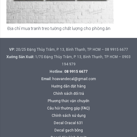
Địa chỉ mua tranh treo tường chất lượng cho phòng ăn
VP:
20/25 Đặng Thùy Trâm, P. 13, Bình Thạnh, TP. HCM – 08 9915 6677
Xưởng Sản Xuất:
1/7S Đặng Thùy Trâm, P. 13, Bình Thạnh, TP. HCM – 0903
194 979
Hotline:
08 9915 6677
Email:
hoavandecal@gmail.com
Hướng dẫn đặt hàng
Chính sách đổi trả
Phương thức vận chuyển
Câu hỏi thường gặp (FAQ)
Chính sách sử dụng
Decal Oracal 631
Decal gạch bông