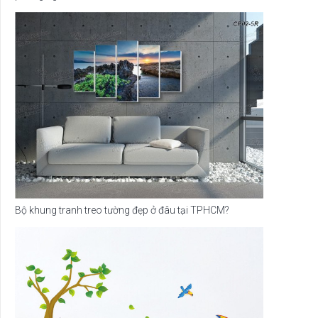
Bộ khung tranh treo tường đẹp ở đâu tại TPHCM?