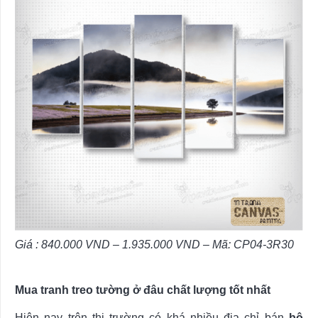
Giá :
840.000
VND
–
1.935.000
VND –
Mã:
CP04-3R30
Mua tranh treo tường ở đâu chất lượng tốt nhất
Hiện nay trên thị trường có khá nhiều địa chỉ bán
bộ