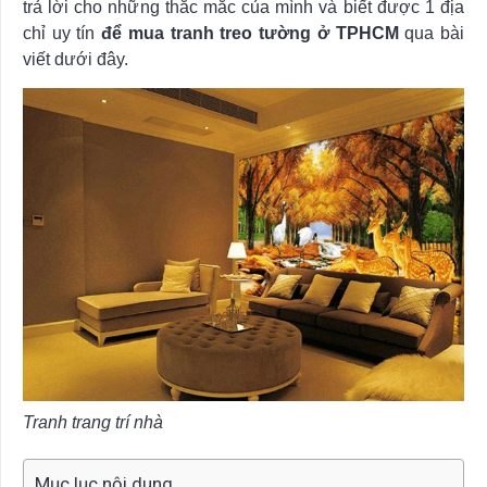
trả lời cho những thắc mắc của mình và biết được 1 địa
chỉ uy tín
để mua tranh treo tường ở TPHCM
qua bài
viết dưới đây.
Tranh trang trí nhà
Mục lục nội dung