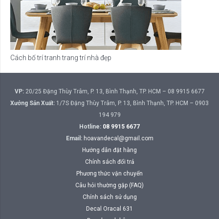
Cách bố trí tranh trang trí nhà đẹp
VP:
20/25 Đặng Thùy Trâm, P. 13, Bình Thạnh, TP. HCM – 08 9915 6677
Xưởng Sản Xuất:
1/7S Đặng Thùy Trâm, P. 13, Bình Thạnh, TP. HCM – 0903
194 979
Hotline:
08 9915 6677
Email:
hoavandecal@gmail.com
Hướng dẫn đặt hàng
Chính sách đổi trả
Phương thức vận chuyển
Câu hỏi thường gặp (FAQ)
Chính sách sử dụng
Decal Oracal 631