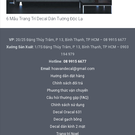
6 Mẫu Trang Trí Decal Dán Tường Độc Lạ
VP:
20/25 Đặng Thùy Trâm, P. 13, Bình Thạnh, TP. HCM – 08 9915 6677
Xưởng Sản Xuất:
1/7S Đặng Thùy Trâm, P. 13, Bình Thạnh, TP. HCM – 0903
194 979
Hotline:
08 9915 6677
Email:
hoavandecal@gmail.com
Hướng dẫn đặt hàng
Chính sách đổi trả
Phương thức vận chuyển
Câu hỏi thường gặp (FAQ)
Chính sách sử dụng
Decal Oracal 631
Decal gạch bông
Decal dán kính 2 mặt
Trang trí Noel