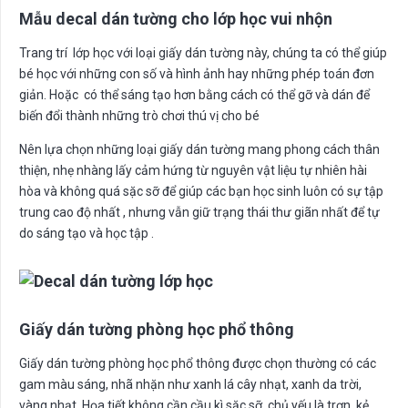
Mẫu decal dán tường cho lớp học vui nhộn
Trang trí lớp học với loại giấy dán tường này, chúng ta có thể giúp
bé học với những con số và hình ảnh hay những phép toán đơn
giản. Hoặc có thể sáng tạo hơn bằng cách có thể gỡ và dán để
biến đổi thành những trò chơi thú vị cho bé
Nên lựa chọn những loại giấy dán tường mang phong cách thân
thiện, nhẹ nhàng lấy cảm hứng từ nguyên vật liệu tự nhiên hài
hòa và không quá sặc sỡ để giúp các bạn học sinh luôn có sự tập
trung cao độ nhất , nhưng vẫn giữ trạng thái thư giãn nhất để tự
do sáng tạo và học tập .
Giấy dán tường phòng học phổ thông
Giấy dán tường phòng học phổ thông được chọn thường có các
gam màu sáng, nhã nhặn như xanh lá cây nhạt, xanh da trời,
vàng nhạt. Họa tiết không cần cầu kì sặc sỡ, chủ yếu là trơn, kẻ