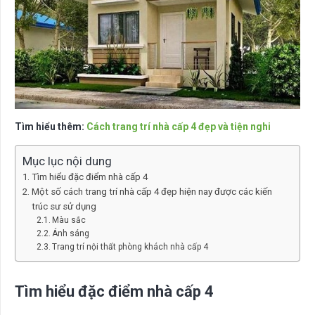
Tìm hiểu thêm:
Cách trang trí nhà cấp 4 đẹp và tiện nghi
Mục lục nội dung
Tìm hiểu đặc điểm nhà cấp 4
Một số cách trang trí nhà cấp 4 đẹp hiện nay được các kiến
trúc sư sử dụng
Màu sắc
Ánh sáng
Trang trí nội thất phòng khách nhà cấp 4
Tìm hiểu đặc điểm nhà cấp 4