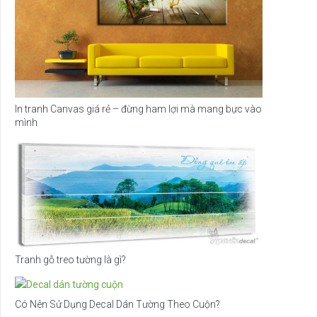
In tranh Canvas giá rẻ – đừng ham lợi mà mang bực vào
mình
Tranh gỗ treo tường là gì?
Có Nên Sử Dụng Decal Dán Tường Theo Cuộn?