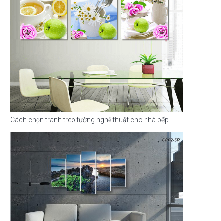
Cách chọn tranh treo tường nghệ thuật cho nhà bếp