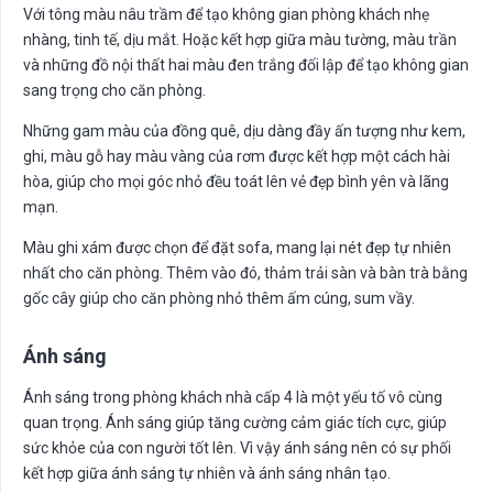
Với tông màu nâu trầm để tạo không gian phòng khách nhẹ
nhàng, tinh tế, dịu mắt. Hoặc kết hợp giữa màu tường, màu trần
và những đồ nội thất hai màu đen trắng đối lập để tạo không gian
sang trọng cho căn phòng.
Những gam màu của đồng quê, dịu dàng đầy ấn tượng như kem,
ghi, màu gỗ hay màu vàng của rơm được kết hợp một cách hài
hòa, giúp cho mọi góc nhỏ đều toát lên vẻ đẹp bình yên và lãng
mạn.
Màu ghi xám được chọn để đặt sofa, mang lại nét đẹp tự nhiên
nhất cho căn phòng. Thêm vào đó, thảm trải sàn và bàn trà bằng
gốc cây giúp cho căn phòng nhỏ thêm ấm cúng, sum vầy.
Ánh sáng
Ánh sáng trong phòng khách nhà cấp 4 là một yếu tố vô cùng
quan trọng. Ánh sáng giúp tăng cường cảm giác tích cực, giúp
sức khỏe của con người tốt lên. Vì vậy ánh sáng nên có sự phối
kết hợp giữa ánh sáng tự nhiên và ánh sáng nhân tạo.