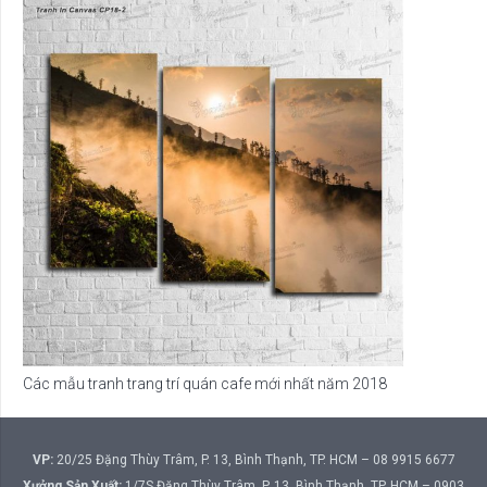
Các mẫu tranh trang trí quán cafe mới nhất năm 2018
VP:
20/25 Đặng Thùy Trâm, P. 13, Bình Thạnh, TP. HCM – 08 9915 6677
Xưởng Sản Xuất:
1/7S Đặng Thùy Trâm, P. 13, Bình Thạnh, TP. HCM – 0903