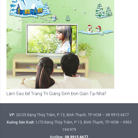
Làm Sao Để Trang Trí Giáng Sinh Đơn Giản Tại Nhà?
VP:
20/25 Đặng Thùy Trâm, P. 13, Bình Thạnh, TP. HCM – 08 9915 6677
Xưởng Sản Xuất:
1/7S Đặng Thùy Trâm, P. 13, Bình Thạnh, TP. HCM – 0903
194 979
Hotline:
08 9915 6677