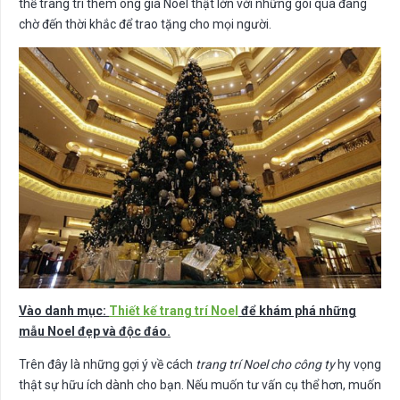
thể trang trí thêm ông già Noel thật lớn với những gói quà đang
chờ đến thời khắc để trao tặng cho mọi người.
Vào danh mục:
Thiết kế trang trí Noel
để khám phá những
mẫu Noel đẹp và độc đáo.
Trên đây là những gợi ý về cách
trang trí Noel cho công ty
hy vọng
thật sự hữu ích dành cho bạn. Nếu muốn tư vấn cụ thể hơn, muốn