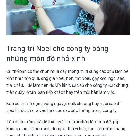
Trang trí Noel cho công ty bằng
những món đồ nhỏ xinh
Cụ thể bạn có thể chọn mua cây thông mini cùng các phụ kiện bé
xinh như hộp quà, ông già Noel, nón, tất Noel, gậy kẹo, ngôi sao,
trái châu,… để làm nên độ lấp lánh, sặc sỡ cho công ty. Đặt chúng
trên quầy lễ tân, bàn tiếp khách hay trên mỗi bàn làm việc.
Bạn có thể sử dụng vòng nguyệt quế, chuông hay ngôi sao để
treo trước cửa ra vào hay dọc các bức tường trong công ty.
Tận dụng trần nhà để thả tuyết rơi, trái châu lấp lánh để giúp
không gian trở nên sinh động và thú vị hơn, tạo cảm hứng nâng
cao tinh thần làm việc cho các nhân viên trong công ty.