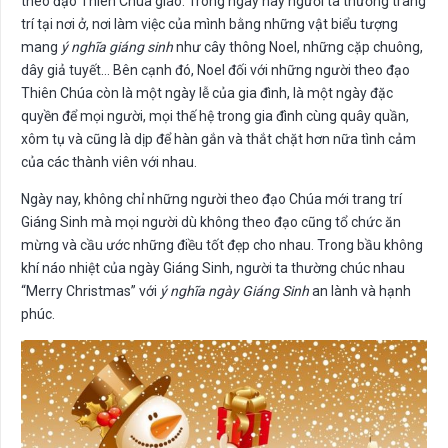
theo đạo Thiên Chúa giáo. Trong ngày này người ta thường trang
trí tại nơi ở, nơi làm việc của mình bằng những vật biểu tượng
mang
ý nghĩa giáng sinh
như cây thông Noel, những cặp chuông,
dây giả tuyết… Bên cạnh đó, Noel đối với những người theo đạo
Thiên Chúa còn là một ngày lễ của gia đình, là một ngày đặc
quyền để mọi người, mọi thế hệ trong gia đình cùng quây quần,
xôm tụ và cũng là dịp để hàn gắn và thắt chặt hơn nữa tình cảm
của các thành viên với nhau.
Ngày nay, không chỉ những người theo đạo Chúa mới trang trí
Giáng Sinh mà mọi người dù không theo đạo cũng tổ chức ăn
mừng và cầu ước những điều tốt đẹp cho nhau. Trong bầu không
khí náo nhiệt của ngày Giáng Sinh, người ta thường chúc nhau
“Merry Christmas” với
ý nghĩa ngày Giáng Sinh
an lành và hạnh
phúc.