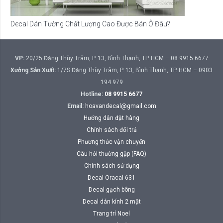
Decal Dán Tường Chất Lượng Cao Được Bán Ở Đâu?
VP:
20/25 Đặng Thùy Trâm, P. 13, Bình Thạnh, TP. HCM – 08 9915 6677
Xưởng Sản Xuất:
1/7S Đặng Thùy Trâm, P. 13, Bình Thạnh, TP. HCM – 0903
194 979
Hotline:
08 9915 6677
Email:
hoavandecal@gmail.com
Hướng dẫn đặt hàng
Chính sách đổi trả
Phương thức vận chuyển
Câu hỏi thường gặp (FAQ)
Chính sách sử dụng
Decal Oracal 631
Decal gạch bông
Decal dán kính 2 mặt
Trang trí Noel