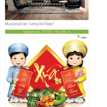
Mua Decal Dán Tường 3d Ở Đâu?