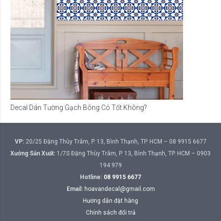
Decal Dán Tường Gạch Bông Có Tốt Không?
VP:
20/25 Đặng Thùy Trâm, P. 13, Bình Thạnh, TP. HCM – 08 9915 6677
Xưởng Sản Xuất:
1/7S Đặng Thùy Trâm, P. 13, Bình Thạnh, TP. HCM – 0903
194 979
Hotline:
08 9915 6677
Email:
hoavandecal@gmail.com
Hướng dẫn đặt hàng
Chính sách đổi trả