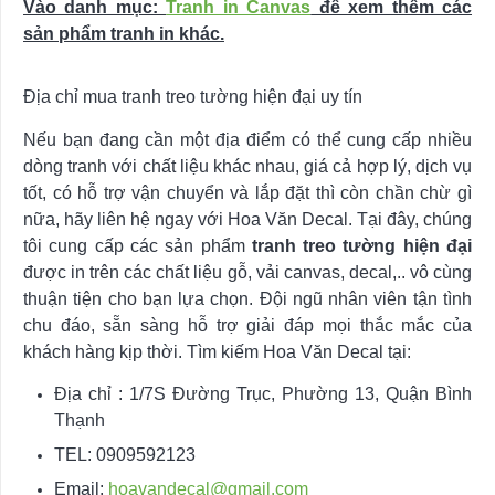
Vào danh mục:
Tranh in Canvas
để xem thêm các
sản phẩm tranh in khác.
Địa chỉ mua tranh treo tường hiện đại uy tín
Nếu bạn đang cần một địa điểm có thể cung cấp nhiều
dòng tranh với chất liệu khác nhau, giá cả hợp lý, dịch vụ
tốt, có hỗ trợ vận chuyển và lắp đặt thì còn chần chừ gì
nữa, hãy liên hệ ngay với Hoa Văn Decal. Tại đây, chúng
tôi cung cấp các sản phẩm
tranh treo tường hiện đại
được in trên các chất liệu gỗ, vải canvas, decal,.. vô cùng
thuận tiện cho bạn lựa chọn. Đội ngũ nhân viên tận tình
chu đáo, sẵn sàng hỗ trợ giải đáp mọi thắc mắc của
khách hàng kịp thời. Tìm kiếm Hoa Văn Decal tại:
Địa chỉ : 1/7S Đường Trục, Phường 13, Quận Bình
Thạnh
TEL: 0909592123
Email:
hoavandecal@gmail.com