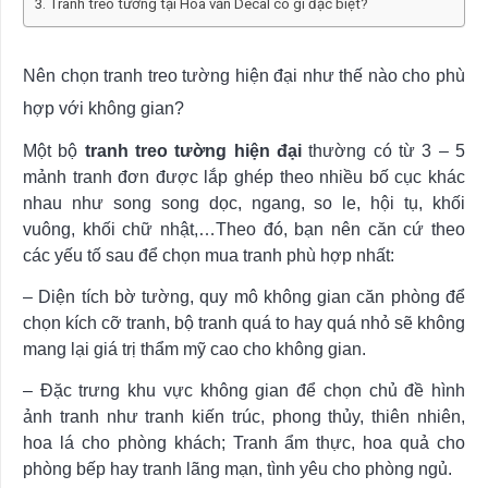
Tranh treo tường tại Hoa văn Decal có gì đặc biệt?
Nên chọn tranh treo tường hiện đại như thế nào cho phù
hợp với không gian?
Một bộ
tranh treo tường hiện đại
thường có từ 3 – 5
mảnh tranh đơn được lắp ghép theo nhiều bố cục khác
nhau như song song dọc, ngang, so le, hội tụ, khối
vuông, khối chữ nhật,…Theo đó, bạn nên căn cứ theo
các yếu tố sau để chọn mua tranh phù hợp nhất:
– Diện tích bờ tường, quy mô không gian căn phòng để
chọn kích cỡ tranh, bộ tranh quá to hay quá nhỏ sẽ không
mang lại giá trị thẩm mỹ cao cho không gian.
– Đặc trưng khu vực không gian để chọn chủ đề hình
ảnh tranh như tranh kiến trúc, phong thủy, thiên nhiên,
hoa lá cho phòng khách; Tranh ẩm thực, hoa quả cho
phòng bếp hay tranh lãng mạn, tình yêu cho phòng ngủ.