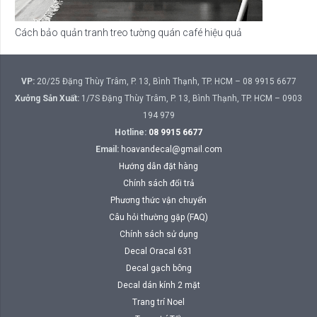
Cách bảo quản tranh treo tường quán café hiệu quả
VP:
20/25 Đặng Thùy Trâm, P. 13, Bình Thạnh, TP. HCM – 08 9915 6677
Xưởng Sản Xuất:
1/7S Đặng Thùy Trâm, P. 13, Bình Thạnh, TP. HCM – 0903
194 979
Hotline:
08 9915 6677
Email:
hoavandecal@gmail.com
Hướng dẫn đặt hàng
Chính sách đổi trả
Phương thức vận chuyển
Câu hỏi thường gặp (FAQ)
Chính sách sử dụng
Decal Oracal 631
Decal gạch bông
Decal dán kính 2 mặt
Trang trí Noel