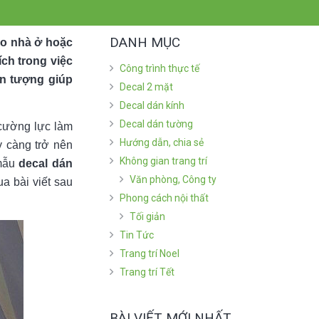
DANH MỤC
cho nhà ở hoặc
ích trong việc
Công trình thực tế
ấn tượng giúp
Decal 2 mặt
Decal dán kính
Decal dán tường
 cường lực làm
Hướng dẫn, chia sẻ
y càng trở nên
Không gian trang trí
 mẫu
decal dán
Văn phòng, Công ty
a bài viết sau
Phong cách nội thất
Tối giản
Tin Tức
Trang trí Noel
Trang trí Tết
BÀI VIẾT MỚI NHẤT