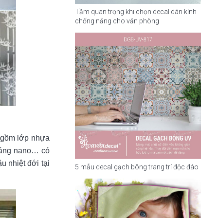
Tầm quan trọng khi chọn decal dán kính
chống nắng cho văn phòng
o gồm lớp nhựa
tráng nano… có
u nhiệt đới tại
5 mẫu decal gạch bông trang trí độc đáo