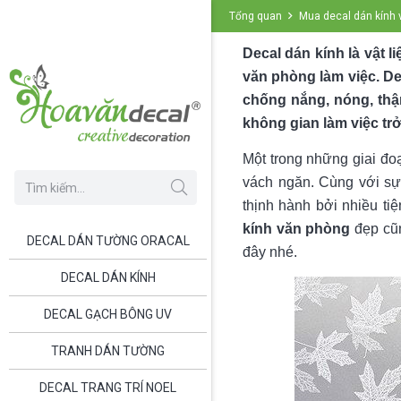
Tổng quan
Mua decal dán kính 
Decal dán kính là vật 
văn phòng làm việc. De
chống nắng, nóng, thậ
không gian làm việc tr
Một trong những giai đo
vách ngăn. Cùng với sự 
thịnh hành bởi nhiều t
kính văn phòng
đẹp cũn
DECAL DÁN TƯỜNG ORACAL
đây nhé.
DECAL DÁN KÍNH
DECAL GẠCH BÔNG UV
TRANH DÁN TƯỜNG
DECAL TRANG TRÍ NOEL