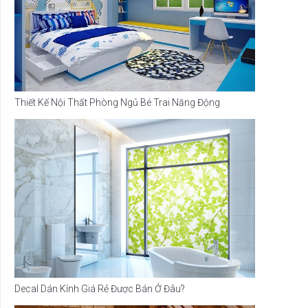
Thiết Kế Nội Thất Phòng Ngủ Bé Trai Năng Động
Decal Dán Kính Giá Rẻ Được Bán Ở Đâu?