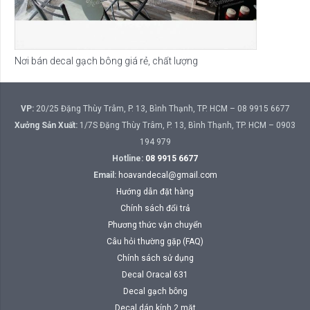
Nơi bán decal gạch bông giá rẻ, chất lượng
VP:
20/25 Đặng Thùy Trâm, P. 13, Bình Thạnh, TP. HCM – 08 9915 6677
Xưởng Sản Xuất:
1/7S Đặng Thùy Trâm, P. 13, Bình Thạnh, TP. HCM – 0903
194 979
Hotline:
08 9915 6677
Email:
hoavandecal@gmail.com
Hướng dẫn đặt hàng
Chính sách đổi trả
Phương thức vận chuyển
Câu hỏi thường gặp (FAQ)
Chính sách sử dụng
Decal Oracal 631
Decal gạch bông
Decal dán kính 2 mặt