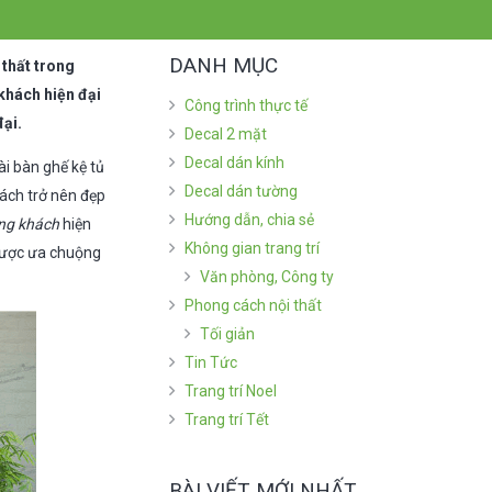
DANH MỤC
 thất trong
 khách hiện đại
Công trình thực tế
ại.
Decal 2 mặt
Decal dán kính
i bàn ghế kệ tủ
Decal dán tường
ách trở nên đẹp
Hướng dẫn, chia sẻ
òng khách
hiện
Không gian trang trí
được ưa chuộng
Văn phòng, Công ty
Phong cách nội thất
Tối giản
Tin Tức
Trang trí Noel
Trang trí Tết
BÀI VIẾT MỚI NHẤT