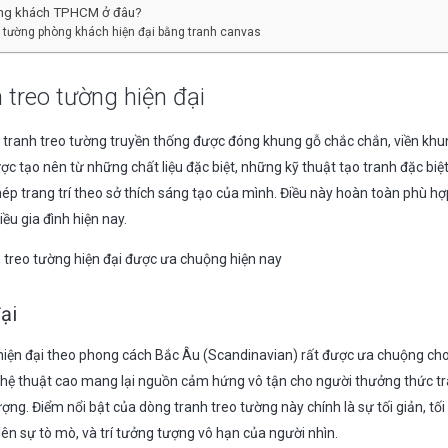
òng khách TPHCM ở đâu?
 tường phòng khách hiện đại bằng tranh canvas
 treo tường hiện đại
tranh treo tường truyền thống được đóng khung gỗ chắc chắn, viền khu
ợc tạo nên từ những chất liệu đặc biệt, những kỹ thuật tạo tranh đặc biệ
hép trang trí theo sở thích sáng tạo của mình. Điều này hoàn toàn phù hợ
ều gia đình hiện nay.
h treo tường hiện đại được ưa chuộng hiện nay
ại
g hiện đại theo phong cách Bắc Âu (Scandinavian) rất được ưa chuộng cho
ghệ thuật cao mang lại nguồn cảm hứng vô tận cho người thưởng thức t
ợng. Điểm nổi bật của dòng tranh treo tường này chính là sự tối giản, tối
ên sự tò mò, và trí tưởng tượng vô hạn của người nhìn.