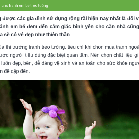
ì cho tranh em bé treo tường
 được các gia đình sử dụng rộng rãi hiện nay nhất là đối 
 ảnh em bé đem đến cảm giác bình yên cho căn nhà cũng
 sẽ có vẻ đẹp như thiên thần.
ủa thị trường tranh treo tường, tiêu chí khi chọn mua tranh ngo
 được người tiêu dùng đặc biệt quan tâm. Nên chọn chất liệu g
luôn đẹp, bền, dễ dàng vệ sinh và an toàn cho sức khỏe ngư
ốn đề cập đến.