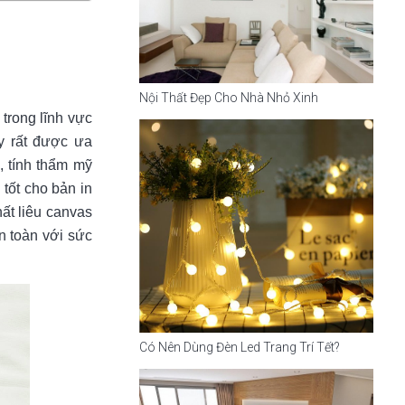
Nội Thất Đẹp Cho Nhà Nhỏ Xinh
trong lĩnh vực
y rất được ưa
, tính thẩm mỹ
tốt cho bản in
ất liêu canvas
n toàn với sức
Có Nên Dùng Đèn Led Trang Trí Tết?