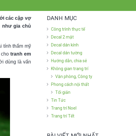
DANH MỤC
với các cặp vợ
 như gia chủ
Công trình thực tế
Decal 2 mặt
Decal dán kính
ài tính thẩm mỹ
Decal dán tường
ì cho
tranh em
Hướng dẫn, chia sẻ
ời dùng là vấn
Không gian trang trí
Văn phòng, Công ty
Phong cách nội thất
Tối giản
Tin Tức
Trang trí Noel
Trang trí Tết
BÀI VIẾT MỚI NHẤT