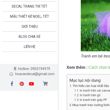
DECAL TRANG TRÍ TẾT
MẪU THIẾT KẾ NOEL, TẾT
GIỚI THIỆU
BLOG CHIA SẺ
LIÊN HỆ
Tranh em bé tre
Xem thêm :
Cách chọn tr
Hotline: 0903194979
hoavandecal@gmail.com
Mục lục nội dung
Tìm hiểu các loại chất liệ
In tranh trên vải canv
In tranh trên gỗ
In tranh trên giấy PP
Mua tranh treo tường hình