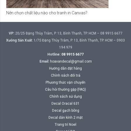
Nên chọn chất liệu nào cho tranh in Canvas?
VP:
20/25 Đặng Thùy Trâm, P. 13, Bình Thạnh, TP. HCM – 08 9915 6677
Xưởng Sản Xuất:
1/7S Đặng Thùy Trâm, P. 13, Bình Thạnh, TP. HCM – 0903
194 979
Hotline:
08 9915 6677
Email:
hoavandecal@gmail.com
Hướng dẫn đặt hàng
Chính sách đổi trả
Phương thức vận chuyển
Câu hỏi thường gặp (FAQ)
Chính sách sử dụng
Decal Oracal 631
Decal gạch bông
Decal dán kính 2 mặt
Trang trí Noel