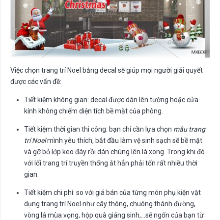
Việc chọn trang trí Noel bằng decal sẽ giúp mọi người giải quyết
được các vấn đề:
Tiết kiệm không gian: decal được dán lên tường hoặc cửa
kính không chiếm diện tích bề mặt của phòng.
Tiết kiệm thời gian thi công: bạn chỉ cần lựa chọn
mẫu trang
trí Noel
mình yêu thích, bắt đầu làm vệ sinh sạch sẽ bề mặt
và gỡ bỏ lớp keo đáy rồi dán chúng lên là xong. Trong khi đó
với lối trang trí truyền thống ắt hẳn phải tốn rất nhiều thời
gian.
Tiết kiệm chi phí: so với giá bán của từng món phụ kiện vật
dụng trang trí Noel như cây thông, chuông thánh đường,
vòng lá mùa vọng, hộp quà giáng sinh,…sẽ ngốn của bạn từ