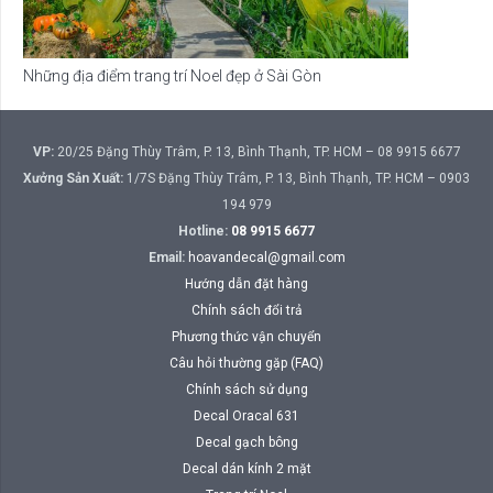
Những địa điểm trang trí Noel đẹp ở Sài Gòn
VP:
20/25 Đặng Thùy Trâm, P. 13, Bình Thạnh, TP. HCM – 08 9915 6677
Xưởng Sản Xuất:
1/7S Đặng Thùy Trâm, P. 13, Bình Thạnh, TP. HCM – 0903
194 979
Hotline:
08 9915 6677
Email:
hoavandecal@gmail.com
Hướng dẫn đặt hàng
Chính sách đổi trả
Phương thức vận chuyển
Câu hỏi thường gặp (FAQ)
Chính sách sử dụng
Decal Oracal 631
Decal gạch bông
Decal dán kính 2 mặt