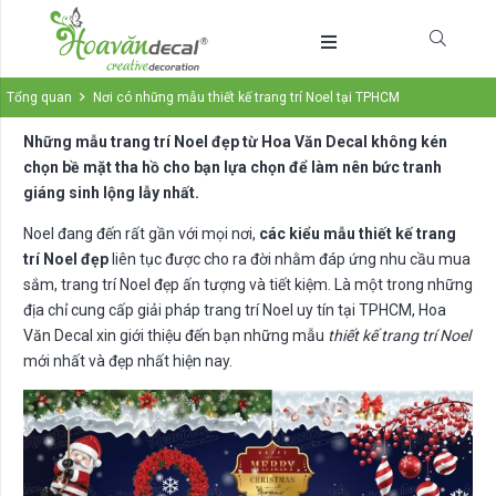
Tổng quan
Nơi có những mẫu thiết kế trang trí Noel tại TPHCM
Những mẫu trang trí Noel đẹp từ Hoa Văn Decal không kén
chọn bề mặt tha hồ cho bạn lựa chọn để làm nên bức tranh
giáng sinh lộng lẫy nhất.
Noel đang đến rất gần với mọi nơi,
các kiểu mẫu thiết kế trang
trí Noel đẹp
liên tục được cho ra đời nhằm đáp ứng nhu cầu mua
sắm, trang trí Noel đẹp ấn tượng và tiết kiệm. Là một trong những
địa chỉ cung cấp giải pháp trang trí Noel uy tín tại TPHCM, Hoa
Văn Decal xin giới thiệu đến bạn những mẫu
thiết kế trang trí Noel
mới nhất và đẹp nhất hiện nay.