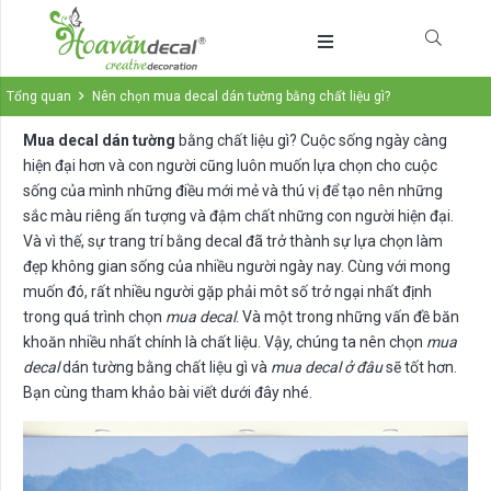
Tổng quan
Nên chọn mua decal dán tường bằng chất liệu gì?
Mua decal dán tường
bằng chất liệu gì? Cuộc sống ngày càng
hiện đại hơn và con người cũng luôn muốn lựa chọn cho cuộc
sống của mình những điều mới mẻ và thú vị để tạo nên những
sắc màu riêng ấn tượng và đậm chất những con người hiện đại.
Và vì thế, sự trang trí bằng decal đã trở thành sự lựa chọn làm
đẹp không gian sống của nhiều người ngày nay. Cùng với mong
muốn đó, rất nhiều người gặp phải môt số trở ngại nhất định
trong quá trình chọn
mua decal
. Và một trong những vấn đề băn
khoăn nhiều nhất chính là chất liệu. Vậy, chúng ta nên chọn
mua
decal
dán tường bằng chất liệu gì và
mua decal ở đâu
sẽ tốt hơn.
Bạn cùng tham khảo bài viết dưới đây nhé.