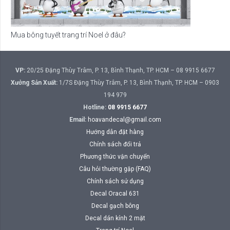
Mua bông tuyết trang trí Noel ở đâu?
VP:
20/25 Đặng Thùy Trâm, P. 13, Bình Thạnh, TP. HCM – 08 9915 6677
Xưởng Sản Xuất:
1/7S Đặng Thùy Trâm, P. 13, Bình Thạnh, TP. HCM – 0903
194 979
Hotline:
08 9915 6677
Email:
hoavandecal@gmail.com
Hướng dẫn đặt hàng
Chính sách đổi trả
Phương thức vận chuyển
Câu hỏi thường gặp (FAQ)
Chính sách sử dụng
Decal Oracal 631
Decal gạch bông
Decal dán kính 2 mặt