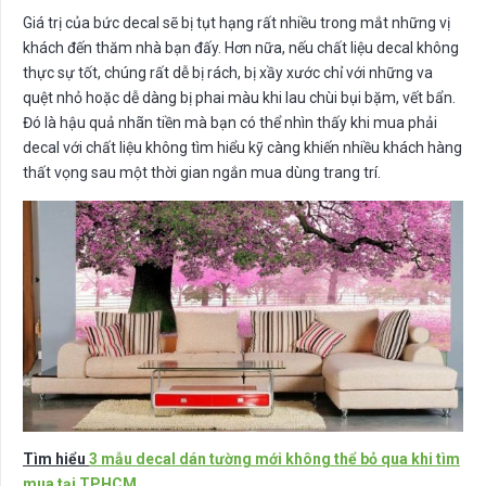
Giá trị của bức decal sẽ bị tụt hạng rất nhiều trong mắt những vị
khách đến thăm nhà bạn đấy. Hơn nữa, nếu chất liệu decal không
thực sự tốt, chúng rất dễ bị rách, bị xầy xước chỉ với những va
quệt nhỏ hoặc dễ dàng bị phai màu khi lau chùi bụi bặm, vết bẩn.
Đó là hậu quả nhãn tiền mà bạn có thể nhìn thấy khi mua phải
decal với chất liệu không tìm hiểu kỹ càng khiến nhiều khách hàng
thất vọng sau một thời gian ngắn mua dùng trang trí.
Tìm hiểu
3 mẫu decal dán tường mới không thể bỏ qua khi tìm
mua tại TPHCM