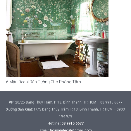
6 Mẫu Decal Dán Tường Cho Phòng Tắm
VP:
20/25 Đặng Thùy Trâm, P. 13, Bình Thạnh, TP. HCM – 08 9915 6677
Xưởng Sản Xuất:
1/7S Đặng Thùy Trâm, P. 13, Bình Thạnh, TP. HCM – 0903
194 979
Hotline:
08 9915 6677
Email:
hoavandecal@gmail.com