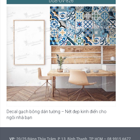
Decal gạch bông dán tường – Nét đẹp kinh điển cho
ngôi nhà bạn
VP:
20/25 Đặng Thùy Trâm, P. 13, Bình Thạnh, TP. HCM – 08 9915 6677