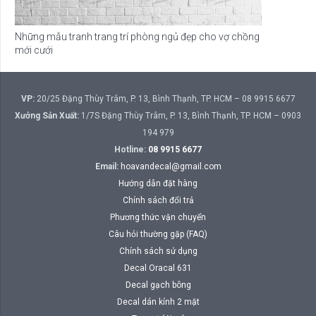
Những mẫu tranh trang trí phòng ngủ đẹp cho vợ chồng
mới cưới
VP:
20/25 Đặng Thùy Trâm, P. 13, Bình Thạnh, TP. HCM – 08 9915 6677
Xưởng Sản Xuất:
1/7S Đặng Thùy Trâm, P. 13, Bình Thạnh, TP. HCM – 0903
194 979
Hotline:
08 9915 6677
Email:
hoavandecal@gmail.com
Hướng dẫn đặt hàng
Chính sách đổi trả
Phương thức vận chuyển
Câu hỏi thường gặp (FAQ)
Chính sách sử dụng
Decal Oracal 631
Decal gạch bông
Decal dán kính 2 mặt