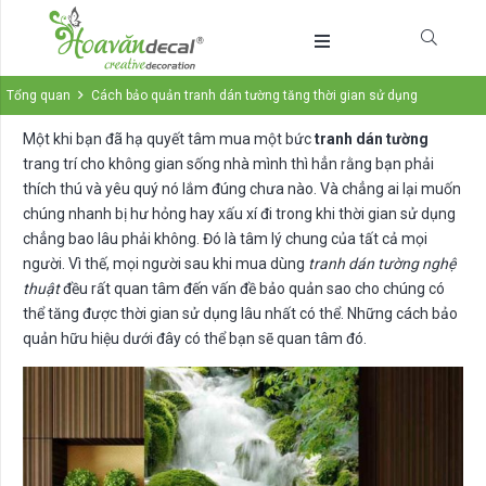
Tổng quan
Cách bảo quản tranh dán tường tăng thời gian sử dụng
Một khi bạn đã hạ quyết tâm mua một bức
tranh dán tường
trang trí cho không gian sống nhà mình thì hẳn rằng bạn phải
thích thú và yêu quý nó lắm đúng chưa nào. Và chẳng ai lại muốn
chúng nhanh bị hư hỏng hay xấu xí đi trong khi thời gian sử dụng
chẳng bao lâu phải không. Đó là tâm lý chung của tất cả mọi
người. Vì thế, mọi người sau khi mua dùng
tranh dán tường nghệ
thuật
đều rất quan tâm đến vấn đề bảo quản sao cho chúng có
thể tăng được thời gian sử dụng lâu nhất có thể. Những cách bảo
quản hữu hiệu dưới đây có thể bạn sẽ quan tâm đó.