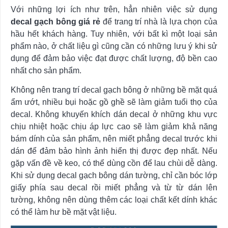
Với những lợi ích như trên, hẳn nhiên việc sử dụng
decal gạch bông giá rẻ
để trang trí nhà là lựa chọn của
hầu hết khách hàng. Tuy nhiên, với bất kì một loại sản
phẩm nào, ở chất liệu gì cũng cần có những lưu ý khi sử
dụng để đảm bảo việc đạt được chất lượng, độ bền cao
nhất cho sản phẩm.
Không nên trang trí decal gạch bông ở những bề mặt quá
ẩm ướt, nhiều bụi hoặc gồ ghề sẽ làm giảm tuổi thọ của
decal. Không khuyến khích dán decal ở những khu vực
chịu nhiệt hoặc chịu áp lực cao sẽ làm giảm khả năng
bám dính của sản phẩm, nên miết phẳng decal trước khi
dán để đảm bảo hình ảnh hiển thị được đẹp nhất. Nếu
gặp vấn đề về keo, có thể dùng cồn để lau chùi dễ dàng.
Khi sử dụng decal gạch bông dán tường, chỉ cần bóc lớp
giấy phía sau decal rồi miết phẳng và từ từ dán lên
tường, không nên dùng thêm các loại chất kết dính khác
có thể làm hư bề mặt vật liệu.