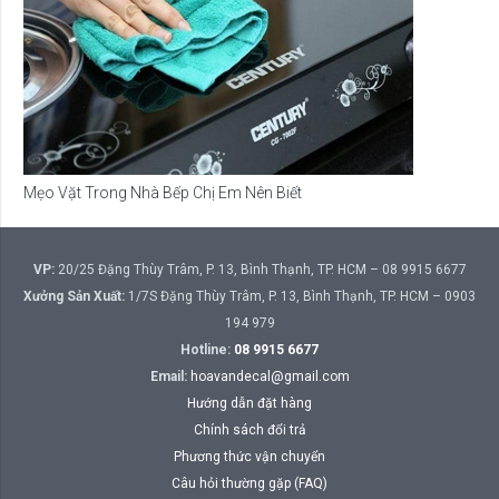
Mẹo Vặt Trong Nhà Bếp Chị Em Nên Biết
VP:
20/25 Đặng Thùy Trâm, P. 13, Bình Thạnh, TP. HCM – 08 9915 6677
Xưởng Sản Xuất:
1/7S Đặng Thùy Trâm, P. 13, Bình Thạnh, TP. HCM – 0903
194 979
Hotline:
08 9915 6677
Email:
hoavandecal@gmail.com
Hướng dẫn đặt hàng
Chính sách đổi trả
Phương thức vận chuyển
Câu hỏi thường gặp (FAQ)