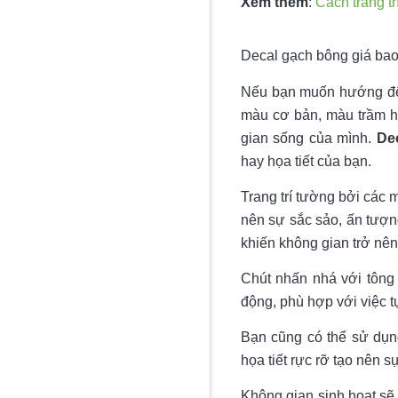
Xem thêm
:
Cách trang tr
Decal gạch bông giá bao 
Nếu bạn muốn hướng đến
màu cơ bản, màu trầm h
gian sống của mình.
De
hay họa tiết của bạn.
Trang trí tường bởi các 
nên sự sắc sảo, ấn tượn
khiến không gian trở nê
Chút nhấn nhá với tông 
động, phù hợp với việc 
Bạn cũng có thể sử dụn
họa tiết rực rỡ tạo nên s
Không gian sinh hoạt sẽ