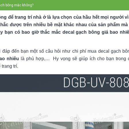
gạch bông mắc không?
g để trang trí nhà ở là lựa chọn của hầu hết mọi người vì 
 chắc được trên nhiều bề mặt khác nhau của sản phẩm m
y bạn có bao giờ thắc mắc decal gạch bông giá bao nhi
ải đáp đến bạn một số câu hỏi như chi phí mua decal gạch b
ao nhiêu
là phù hợp,… Hy vọng sẽ giúp ích cho bạn trong q
rang trí.