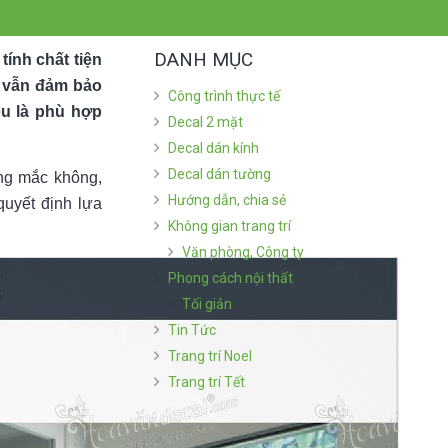
DANH MỤC
tính chất tiện
à vẫn đảm bảo
Công trình thực tế
êu là phù hợp
Decal 2 mặt
Decal dán kính
Decal dán tường
ông mắc không,
Hướng dẫn, chia sẻ
uyết định lựa
Không gian trang trí
Văn phòng, Công ty
Phong cách nội thất
Tối giản
Tin Tức
Trang trí Noel
Trang trí Tết
BÀI VIẾT MỚI NHẤT