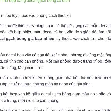
í nhà đẹp bằng decal gạch bông cổ điển
nhiêu tùy thuộc vào phong cách thiết kế
 chủ đề thiết kế Vintage, bạn có thể sử dụng các mẫu deca
oặc kết hợp nhiều mẫu decal có họa văn đơn giản để làm nổi
cal gạch bông giá bao nhiêu
tùy thuộc vào cách lựa chọn t
mẫu decal hoa văn có họa tiết khác nhau nhưng đi cùng một tôn
g, cá tính cho căn phòng. Một căn phòng được trang trí bởi tô
n ấm cúng, lãng mạn hơn.
màu xanh da trời khiến không gian nhà bếp trở nên tươi mới
tụ tập, thưởng thức những món ăn ngon của gia đình.
g kết hợp xen kẽ giữa decal gạch bông gam màu đơn sắc vớ
ự trẻ trung, mới mẻ cho căn phòng.
 trở nên ấn tượng và hút mắt hơn rất nhiều với những miếng d