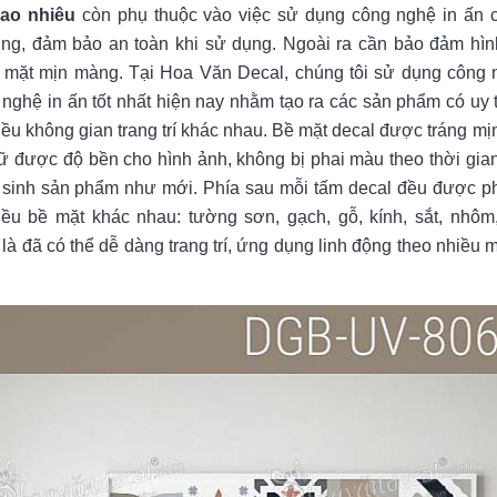
bao nhiêu
còn phụ thuộc vào việc sử dụng công nghệ in ấn 
ợng, đảm bảo an toàn khi sử dụng. Ngoài ra cần bảo đảm hìn
mặt mịn màng. Tại Hoa Văn Decal, chúng tôi sử dụng công 
nghệ in ấn tốt nhất hiện nay nhằm tạo ra các sản phẩm có uy t
ều không gian trang trí khác nhau. Bề mặt decal được tráng mịn
iữ được độ bền cho hình ảnh, không bị phai màu theo thời gia
ệ sinh sản phẩm như mới. Phía sau mỗi tấm decal đều được p
iều bề mặt khác nhau: tường sơn, gạch, gỗ, kính, sắt, nhôm
là đã có thể dễ dàng trang trí, ứng dụng linh động theo nhiều 