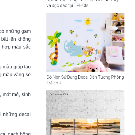
và độc đáo tại TPHCM
l có những gam
 bật lên không
ổ hợp màu sắc
g màu giúp tạo
ng màu vàng sẽ
Có Nên Sử Dụng Decal Dán Tường Phòng
Trẻ Em?
, mát mẻ, sinh
i những decal
ecal gạch bông