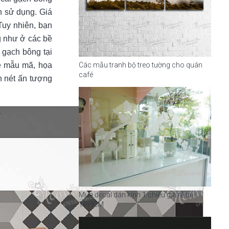
n sử dụng. Giá
Tuy nhiên, bạn
g như ở các bề
 gạch bông tại
Các mẫu tranh bộ treo tường cho quán
ề mẫu mã, họa
café
ên nét ấn tượng
Mua decal dán kính 1 chiều giá rẻ tại
TPHCM