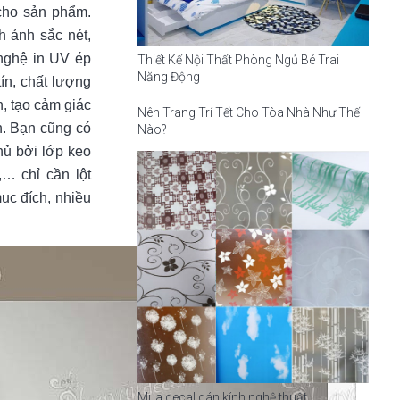
cho sản phẩm.
h ảnh sắc nét,
nghệ in UV ép
Thiết Kế Nội Thất Phòng Ngủ Bé Trai
Năng Động
ín, chất lượng
, tạo cảm giác
Nên Trang Trí Tết Cho Tòa Nhà Như Thế
n. Bạn cũng có
Nào?
hủ bởi lớp keo
,… chỉ cần lột
mục đích, nhiều
Mua decal dán kính nghệ thuật