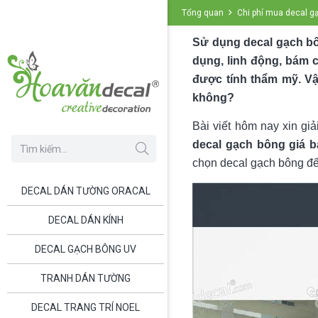
Tổng quan
Chi phí mua decal 
Sử dụng decal gạch bôn
dụng, linh động, bám
được tính thẩm mỹ. Vậ
không?
Bài viết hôm nay xin gi
decal gạch bông giá b
chọn decal gạch bông để t
DECAL DÁN TƯỜNG ORACAL
DECAL DÁN KÍNH
DECAL GẠCH BÔNG UV
TRANH DÁN TƯỜNG
DECAL TRANG TRÍ NOEL