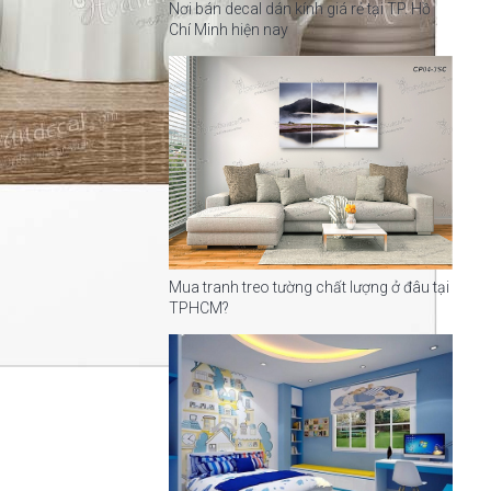
Nơi bán decal dán kính giá rẻ tại TP. Hồ
Chí Minh hiện nay
Mua tranh treo tường chất lượng ở đâu tại
TPHCM?