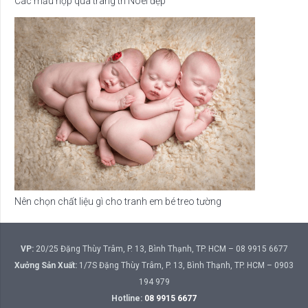
Các mẫu hộp quà trang trí Noel đẹp
Nên chọn chất liệu gì cho tranh em bé treo tường
VP:
20/25 Đặng Thùy Trâm, P. 13, Bình Thạnh, TP. HCM – 08 9915 6677
Xưởng Sản Xuất:
1/7S Đặng Thùy Trâm, P. 13, Bình Thạnh, TP. HCM – 0903
194 979
Hotline:
08 9915 6677